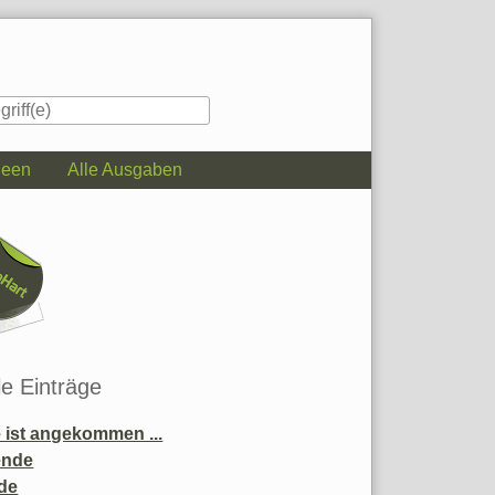
deen
Alle Ausgaben
iste
le Einträge
ist angekommen ...
ende
de