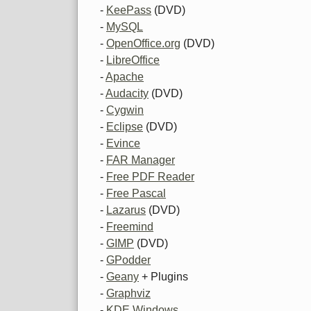
-
KeePass
(DVD)
-
MySQL
-
OpenOffice.org
(DVD)
-
LibreOffice
-
Apache
-
Audacity
(DVD)
-
Cygwin
-
Eclipse
(DVD)
-
Evince
-
FAR Manager
-
Free PDF Reader
-
Free Pascal
-
Lazarus
(DVD)
-
Freemind
-
GIMP
(DVD)
-
GPodder
-
Geany
+ Plugins
-
Graphviz
-
KDE Windows