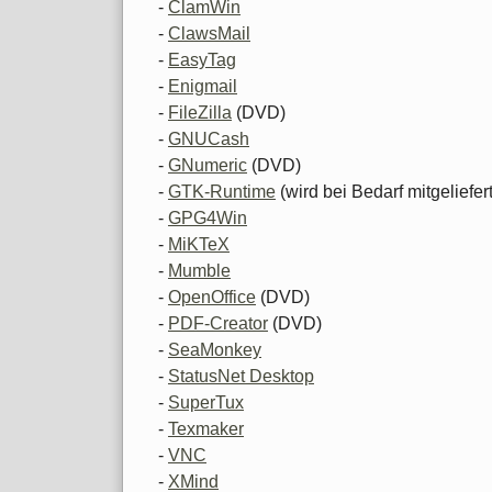
-
ClamWin
-
ClawsMail
-
EasyTag
-
Enigmail
-
FileZilla
(DVD)
-
GNUCash
-
GNumeric
(DVD)
-
GTK-Runtime
(wird bei Bedarf mitgeliefert
-
GPG4Win
-
MiKTeX
-
Mumble
-
OpenOffice
(DVD)
-
PDF-Creator
(DVD)
-
SeaMonkey
-
StatusNet Desktop
-
SuperTux
-
Texmaker
-
VNC
-
XMind