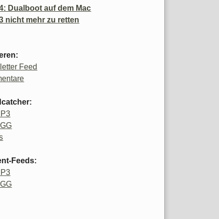
4: Dualboot auf dem Mac
3 nicht mehr zu retten
eren:
etter Feed
entare
catcher:
MP3
OGG
s
ent-Feeds:
MP3
OGG