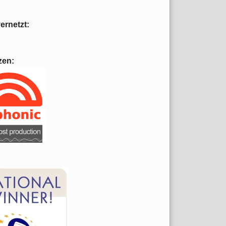
vernetzt:
zen: