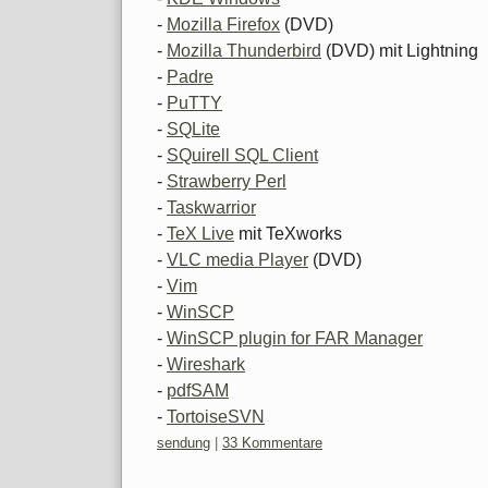
-
Mozilla Firefox
(DVD)
-
Mozilla Thunderbird
(DVD) mit Lightning
-
Padre
-
PuTTY
-
SQLite
-
SQuirell SQL Client
-
Strawberry Perl
-
Taskwarrior
-
TeX Live
mit TeXworks
-
VLC media Player
(DVD)
-
Vim
-
WinSCP
-
WinSCP plugin for FAR Manager
-
Wireshark
-
pdfSAM
-
TortoiseSVN
Kategorien:
sendung
|
33 Kommentare