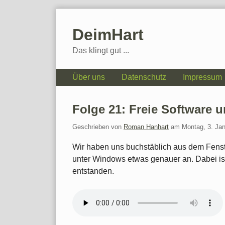
Skip
to
DeimHart
content
Das klingt gut ...
Navigation
Über uns
Datenschutz
Impressum
Folge 21: Freie Software 
Geschrieben von
Roman Hanhart
am
Montag, 3. Ja
Wir haben uns buchstäblich aus dem Fenst
unter Windows etwas genauer an. Dabei i
entstanden.