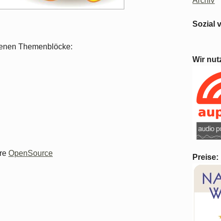
Archiv
Sozial 
iedenen Themenblöcke:
Wir nut
re
OpenSource
Preise: