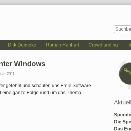
Dirk Deimeke
Roman Hanhart
Crowdfunding
I
Seitenle
unter Windows
nuar 2011
er gelehnt und schauten uns Freie Software
st eine ganze Folge rund um das Thema
Aktuel
Spende 
Die Sp
Das En