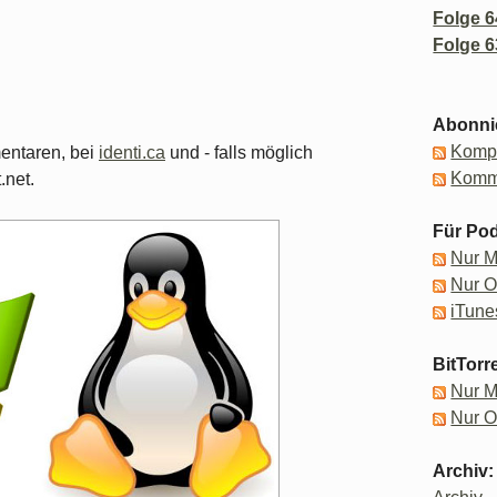
Folge 6
Folge 6
Abonni
Kompl
mentaren, bei
identi.ca
und - falls möglich
Komm
net.
Für Pod
Nur 
Nur 
iTune
BitTorr
Nur 
Nur 
Archiv: