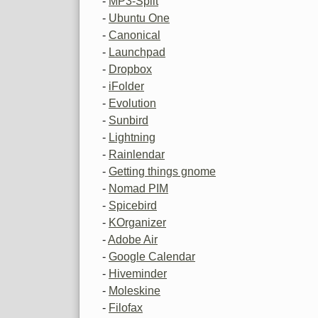
-
MP3-Split
-
Ubuntu One
-
Canonical
-
Launchpad
-
Dropbox
-
iFolder
-
Evolution
-
Sunbird
-
Lightning
-
Rainlendar
-
Getting things gnome
-
Nomad PIM
-
Spicebird
-
KOrganizer
-
Adobe Air
-
Google Calendar
-
Hiveminder
-
Moleskine
-
Filofax