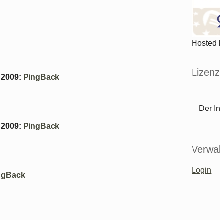
n
Hosted
Lizenz
 2009
:
PingBack
Der In
 2009
:
PingBack
Verwal
Login
ngBack