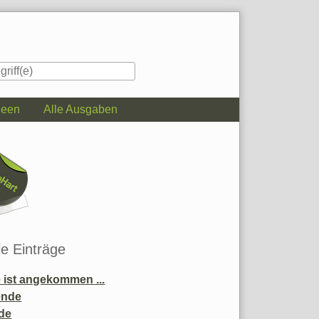
deen
Alle Ausgaben
iste
le Einträge
ist angekommen ...
ende
de