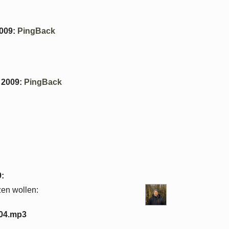
2009
:
PingBack
 2009
:
PingBack
9
:
zen wollen:
004.mp3