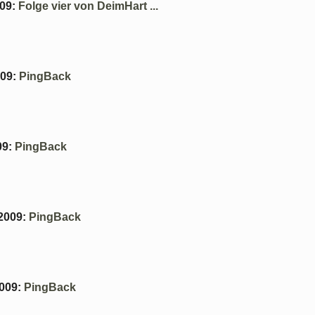
009
:
Folge vier von DeimHart ...
009
:
PingBack
09
:
PingBack
2009
:
PingBack
2009
:
PingBack