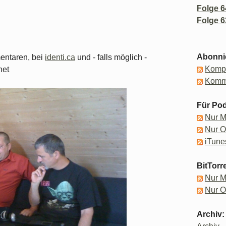
Folge 6
Folge 6
Abonni
mentaren, bei
identi.ca
und - falls möglich -
Kompl
net
Komm
Für Pod
Nur 
Nur 
iTune
BitTorr
Nur 
Nur 
Archiv: