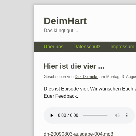
Skip
to
DeimHart
content
Das klingt gut ...
Navigation
Über uns
Datenschutz
Impressum
Hier ist die vier ...
Geschrieben von
Dirk Deimeke
am
Montag, 3. Augu
Dies ist Episode vier. Wir wünschen Euch 
Euer Feedback.
dh-20090803-ausgabe-004.mp3