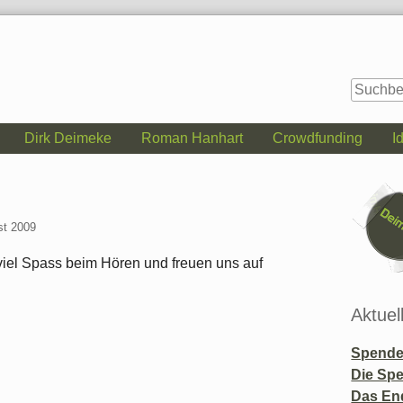
Dirk Deimeke
Roman Hanhart
Crowdfunding
I
Seitenle
st 2009
viel Spass beim Hören und freuen uns auf
Aktuel
Spende 
Die Sp
Das En