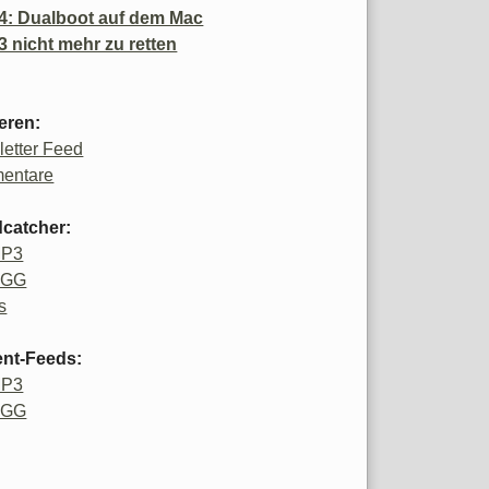
4: Dualboot auf dem Mac
3 nicht mehr zu retten
eren:
etter Feed
entare
catcher:
MP3
OGG
s
ent-Feeds:
MP3
OGG