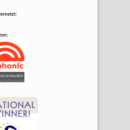
vernetzt:
zen: