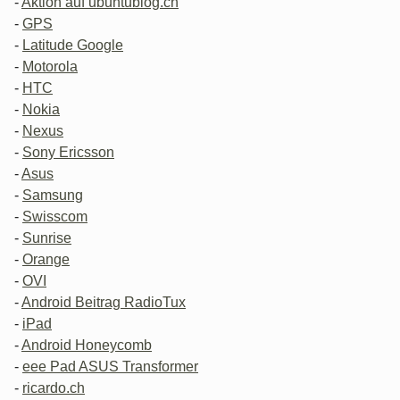
-
Aktion auf ubuntublog.ch
-
GPS
-
Latitude Google
-
Motorola
-
HTC
-
Nokia
-
Nexus
-
Sony Ericsson
-
Asus
-
Samsung
-
Swisscom
-
Sunrise
-
Orange
-
OVI
-
Android Beitrag RadioTux
-
iPad
-
Android Honeycomb
-
eee Pad ASUS Transformer
-
ricardo.ch