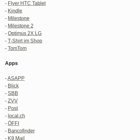
-
Flyer HTC Tablet
-
Kindle
-
Milestone
-
Milestone 2
-
Optimus 2X LG
-
T-Shirt im Shop
-
TomTom
Apps
-
ASAPP
-
Blick
-
SBB
-
ZVV
-
Post
-
local.ch
-
ÖFFI
-
Bancofinder
-
K9 Mail