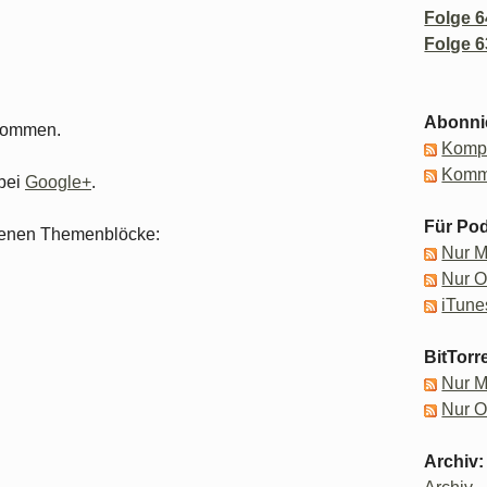
Folge 6
Folge 6
Abonni
lkommen.
Kompl
Komm
bei
Google+
.
Für Pod
iedenen Themenblöcke:
Nur 
Nur 
iTune
BitTorr
Nur 
Nur 
Archiv: