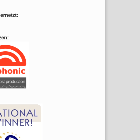
vernetzt:
zen: