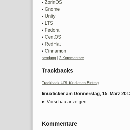
•
ZorinOS
•
Gnome
•
Unity
•
LTS
•
Fedora
•
CentOS
•
RedHat
•
Cinnamon
Kategorien:
sendung
|
2 Kommentare
Trackbacks
Trackback-URL für diesen Eintrag
linuxticker
am
Donnerstag, 15. März 201
Vorschau anzeigen
Kommentare