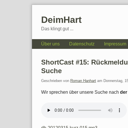
Skip
to
DeimHart
content
Das klingt gut ...
Navigation
Über uns
Datenschutz
Impressum
ShortCast #15: Rückmeldu
Suche
Geschrieben von
Roman Hanhart
am
Donnerstag, 1
Wir sprechen über unsere Suche nach
der
dh-20120315-kurz-015.mp3