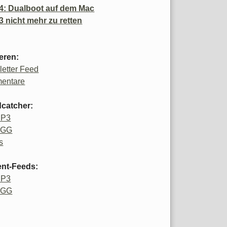
4: Dualboot auf dem Mac
3 nicht mehr zu retten
eren:
etter Feed
entare
catcher:
MP3
OGG
s
ent-Feeds:
MP3
OGG