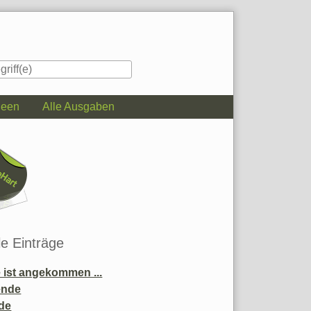
deen
Alle Ausgaben
iste
le Einträge
ist angekommen ...
ende
de