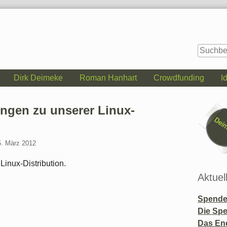
Dirk Deimeke
Roman Hanhart
Crowdfunding
I
Seitenle
ngen zu unserer Linux-
5. März 2012
Linux-Distribution.
Aktuel
Spende 
Die Sp
Das En