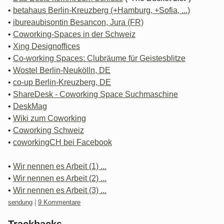
•
betahaus Berlin-Kreuzberg (+Hamburg, +Sofia, ...)
•
ibureaubisontin Besancon, Jura (FR)
•
Coworking-Spaces in der Schweiz
•
Xing Designoffices
•
Co-working Spaces: Clubräume für Geistesblitze
•
Wostel Berlin-Neukölln, DE
•
co-up Berlin-Kreuzberg, DE
•
ShareDesk - Coworking Space Suchmaschine
•
DeskMag
•
Wiki zum Coworking
•
Coworking Schweiz
•
coworkingCH bei Facebook
•
Wir nennen es Arbeit (1) ...
•
Wir nennen es Arbeit (2) ...
•
Wir nennen es Arbeit (3) ...
Kategorien:
sendung
|
9 Kommentare
Trackbacks