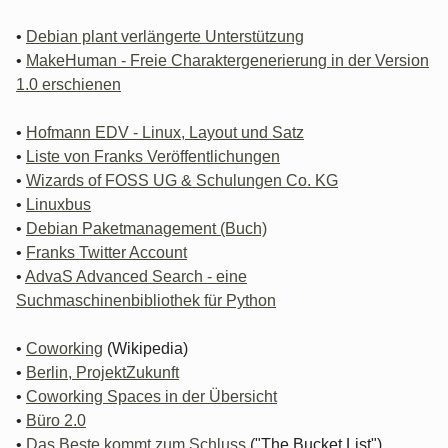
•
Debian plant verlängerte Unterstützung
•
MakeHuman - Freie Charaktergenerierung in der Version
1.0 erschienen
•
Hofmann EDV - Linux, Layout und Satz
•
Liste von Franks Veröffentlichungen
•
Wizards of FOSS UG & Schulungen Co. KG
•
Linuxbus
•
Debian Paketmanagement (Buch)
•
Franks Twitter Account
•
AdvaS Advanced Search - eine
Suchmaschinenbibliothek für Python
•
Coworking
(Wikipedia)
•
Berlin, ProjektZukunft
•
Coworking Spaces in der Übersicht
•
Büro 2.0
•
Das Beste kommt zum Schluss
("The Bucket List")