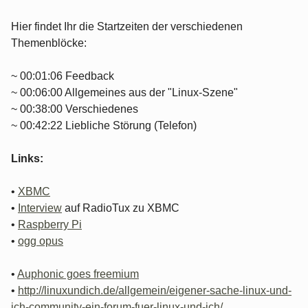
Hier findet Ihr die Startzeiten der verschiedenen
Themenblöcke:
~ 00:01:06 Feedback
~ 00:06:00 Allgemeines aus der "Linux-Szene"
~ 00:38:00 Verschiedenes
~ 00:42:22 Liebliche Störung (Telefon)
Links:
•
XBMC
•
Interview
auf RadioTux zu XBMC
•
Raspberry Pi
•
ogg opus
•
Auphonic goes freemium
•
http://linuxundich.de/allgemein/eigener-sache-linux-und-
ich-community-ein-forum-fuer-linux-und-ich/