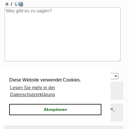
Antwort zu
Diese Website verwendet Cookies.
Gravatar
, Favatar (Favicons),
Pavatar
Autoren-Bilder werden
Lesen Sie mehr in der
unterstützt.
Datenschutzerklärung
Umschließende Sterne heben ein Wort hervor (*wort*), per _wort_
Akzeptieren
kann ein Wort unterstrichen werden.