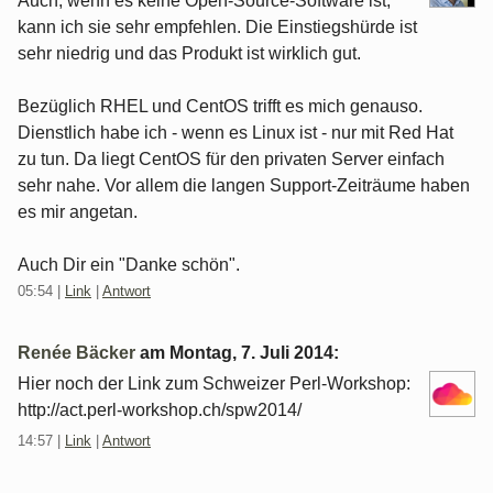
Auch, wenn es keine Open-Source-Software ist,
kann ich sie sehr empfehlen. Die Einstiegshürde ist
sehr niedrig und das Produkt ist wirklich gut.
Bezüglich RHEL und CentOS trifft es mich genauso.
Dienstlich habe ich - wenn es Linux ist - nur mit Red Hat
zu tun. Da liegt CentOS für den privaten Server einfach
sehr nahe. Vor allem die langen Support-Zeiträume haben
es mir angetan.
Auch Dir ein "Danke schön".
05:54
|
Link
|
Antwort
Renée Bäcker
am
Montag, 7. Juli 2014
:
Hier noch der Link zum Schweizer Perl-Workshop:
http://act.perl-workshop.ch/spw2014/
14:57
|
Link
|
Antwort