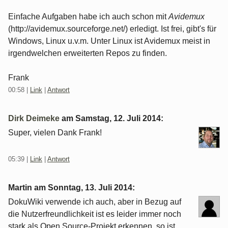
Einfache Aufgaben habe ich auch schon mit
Avidemux
(http://avidemux.sourceforge.net/) erledigt. Ist frei, gibt's für
Windows, Linux u.v.m. Unter Linux ist Avidemux meist in
irgendwelchen erweiterten Repos zu finden.
Frank
00:58
|
Link
|
Antwort
Dirk Deimeke
am
Samstag, 12. Juli 2014
:
Super, vielen Dank Frank!
05:39
|
Link
|
Antwort
Martin am
Sonntag, 13. Juli 2014
:
DokuWiki verwende ich auch, aber in Bezug auf
die Nutzerfreundlichkeit ist es leider immer noch
stark als Open Source-Projekt erkennen, so ist