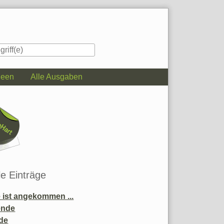
deen
Alle Ausgaben
iste
le Einträge
ist angekommen ...
ende
de