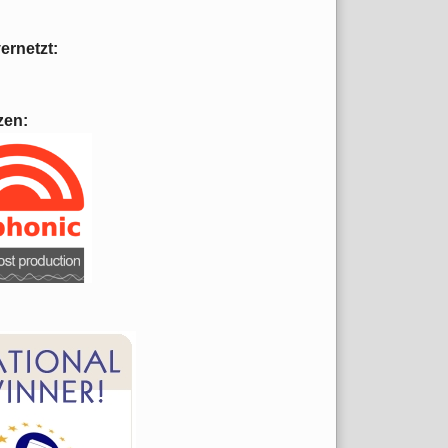
vernetzt:
zen: