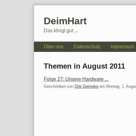
Skip
to
DeimHart
content
Das klingt gut ...
Navigation
Über uns
Datenschutz
Impressum
Themen in August 2011
Folge 27: Unsere Hardware ...
Geschrieben von
Dirk Deimeke
am
Montag, 1. Augu