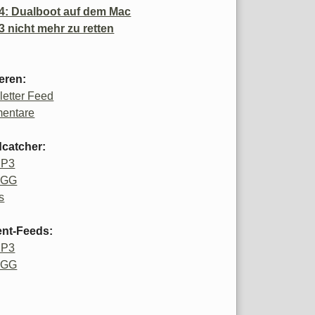
4: Dualboot auf dem Mac
3 nicht mehr zu retten
eren:
etter Feed
entare
catcher:
MP3
OGG
s
ent-Feeds:
MP3
OGG