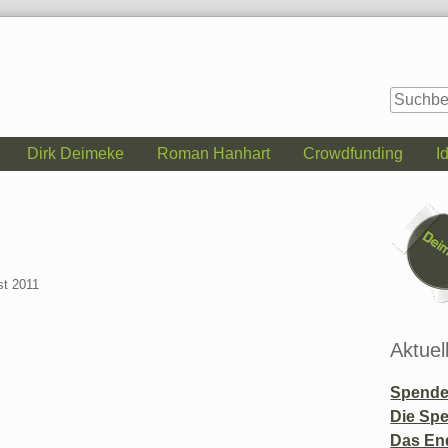
Dirk Deimeke
Roman Hanhart
Crowdfunding
I
Seitenle
st 2011
Aktuel
Spende 
Die Sp
Das En