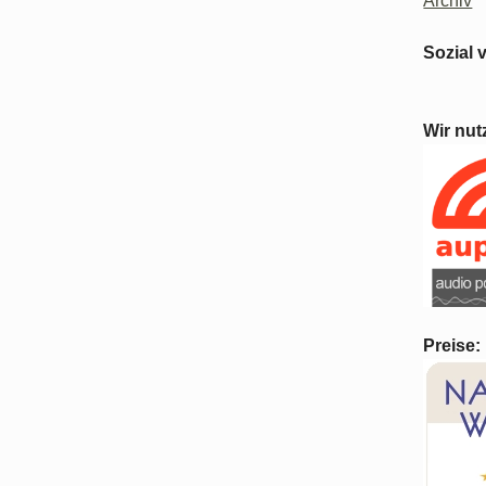
Archiv
Sozial 
Wir nut
Preise: