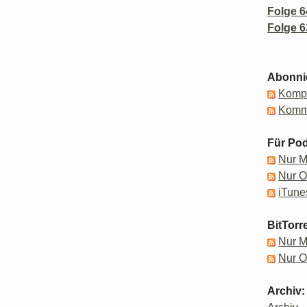
Folge 6
Folge 6
Abonni
Kompl
Komm
Für Pod
Nur 
Nur 
iTune
BitTorr
Nur 
Nur 
Archiv: