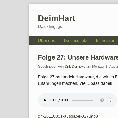
Skip
to
DeimHart
content
Das klingt gut ...
Navigation
Über uns
Datenschutz
Impressum
Folge 27: Unsere Hardware 
Geschrieben von
Dirk Deimeke
am
Montag, 1. Augu
Folge 27 behandelt Hardware, die wir im Ei
Erfahrungen machen. Viel Spass dabei!
dh-20110801-ausgabe-027.mp3