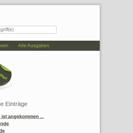
deen
Alle Ausgaben
iste
le Einträge
ist angekommen ...
ende
de