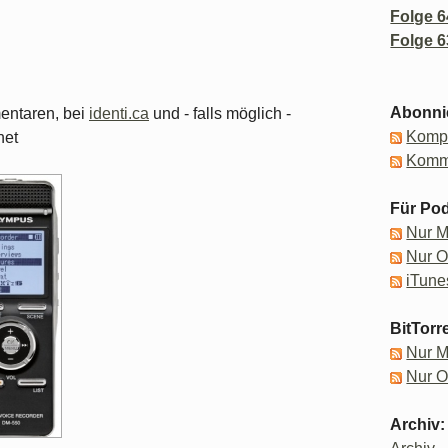
Folge 6
Folge 6
Abonni
mentaren, bei
identi.ca
und - falls möglich -
Kompl
net
Komm
Für Pod
Nur 
Nur 
iTune
BitTorr
Nur 
Nur 
Archiv: