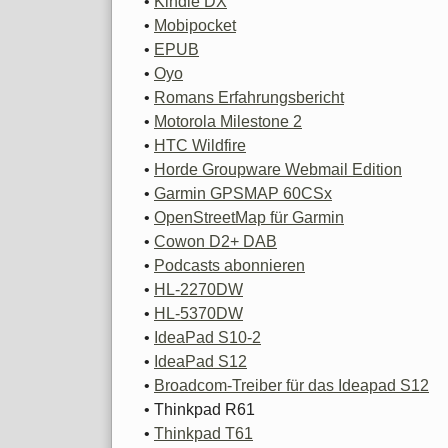
•
Kindle DX
•
Mobipocket
•
EPUB
•
Oyo
•
Romans Erfahrungsbericht
•
Motorola Milestone 2
•
HTC Wildfire
•
Horde Groupware Webmail Edition
•
Garmin GPSMAP 60CSx
•
OpenStreetMap für Garmin
•
Cowon D2+ DAB
•
Podcasts abonnieren
•
HL-2270DW
•
HL-5370DW
•
IdeaPad S10-2
•
IdeaPad S12
•
Broadcom-Treiber für das Ideapad S12
• Thinkpad R61
•
Thinkpad T61