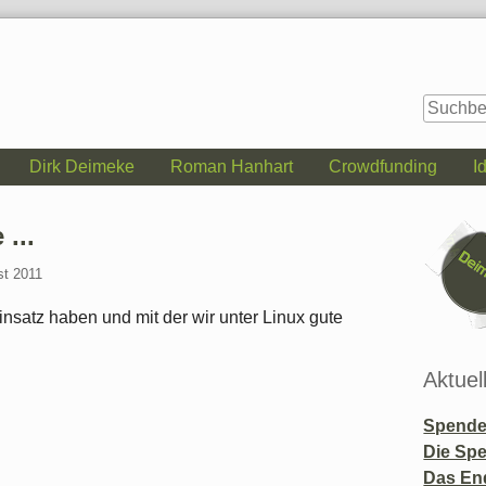
Dirk Deimeke
Roman Hanhart
Crowdfunding
I
Seitenle
...
st 2011
nsatz haben und mit der wir unter Linux gute
Aktuel
Spende 
Die Sp
Das En