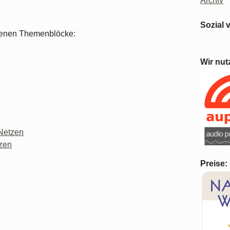
Archiv
Sozial 
iedenen Themenblöcke:
Wir nut
 Netzen
tzen
Preise: