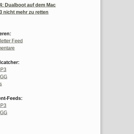
4: Dualboot auf dem Mac
3 nicht mehr zu retten
eren:
etter Feed
entare
catcher:
MP3
OGG
s
ent-Feeds:
MP3
OGG