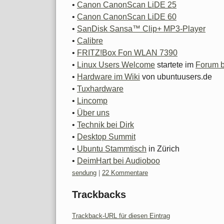
•
Canon CanonScan LiDE 25
•
Canon CanonScan LiDE 60
•
SanDisk Sansa™ Clip+ MP3-Player
•
Calibre
•
FRITZ!Box Fon WLAN 7390
•
Linux Users Welcome
startete im
Forum b
•
Hardware im Wiki
von ubuntuusers.de
•
Tuxhardware
•
Lincomp
•
Über uns
•
Technik bei Dirk
•
Desktop Summit
•
Ubuntu Stammtisch
in Zürich
•
DeimHart bei Audioboo
Kategorien:
sendung
|
22 Kommentare
Trackbacks
Trackback-URL für diesen Eintrag