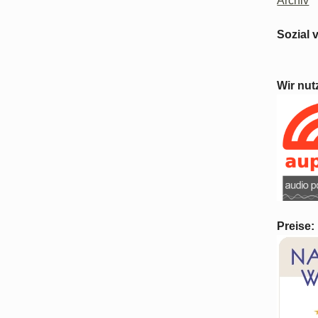
Archiv
Sozial 
Wir nut
Preise: