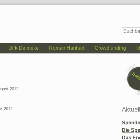
Dirk Deimeke
Roman Hanhart
Crowdfunding
I
Seitenle
ugust 2012
Aktuel
st 2012
Spende 
Die Sp
Das En