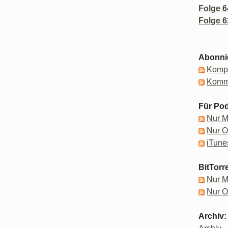
Folge 6
Folge 6
Abonni
Kompl
Komm
Für Pod
Nur 
Nur 
iTune
BitTorr
Nur 
Nur 
Archiv: