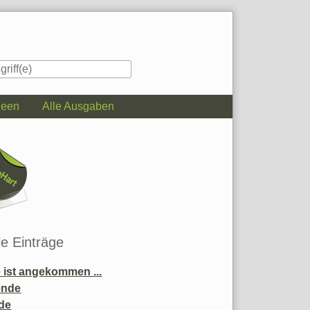
deen
Alle Ausgaben
iste
le Einträge
ist angekommen ...
ende
de