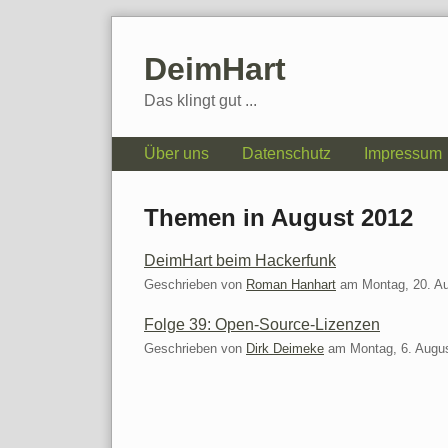
Skip
to
DeimHart
content
Das klingt gut ...
Navigation
Über uns
Datenschutz
Impressum
Themen in August 2012
DeimHart beim Hackerfunk
Geschrieben von
Roman Hanhart
am
Montag, 20. A
Folge 39: Open-Source-Lizenzen
Geschrieben von
Dirk Deimeke
am
Montag, 6. Augu