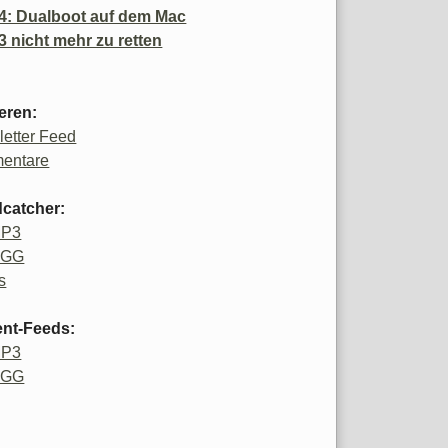
4: Dualboot auf dem Mac
3 nicht mehr zu retten
eren:
etter Feed
entare
catcher:
MP3
OGG
s
ent-Feeds:
MP3
OGG