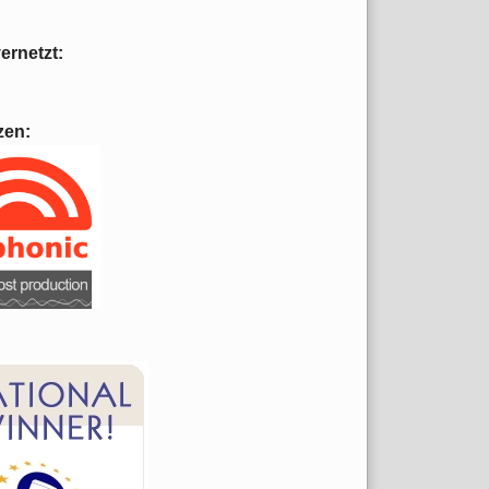
vernetzt:
zen: