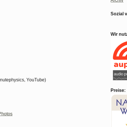
Archiv
Sozial 
Wir nut
nutephysics, YouTube)
Preise:
hotos