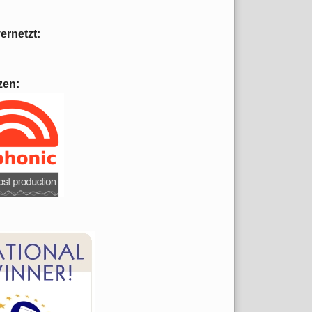
vernetzt:
zen: