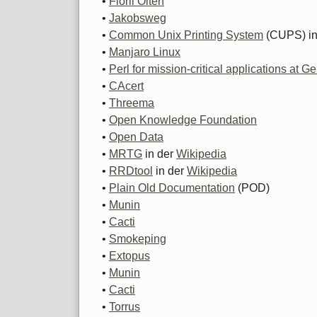
•
Flörli Olten
•
Jakobsweg
•
Common Unix Printing System
(CUPS) in
•
Manjaro Linux
•
Perl for mission-critical applications at G
•
CAcert
•
Threema
•
Open Knowledge Foundation
•
Open Data
•
MRTG
in der
Wikipedia
•
RRDtool
in der
Wikipedia
•
Plain Old Documentation
(POD)
•
Munin
•
Cacti
•
Smokeping
•
Extopus
•
Munin
•
Cacti
•
Torrus