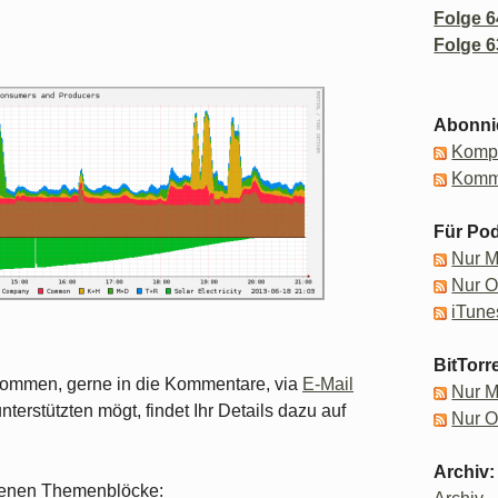
Folge 6
Folge 6
Abonni
Kompl
Komm
Für Pod
Nur 
Nur 
iTune
BitTorr
lkommen, gerne in die Kommentare, via
E-Mail
Nur 
unterstützten mögt, findet Ihr Details dazu auf
Nur 
Archiv:
iedenen Themenblöcke: