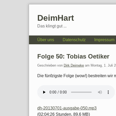
Skip
to
DeimHart
content
Das klingt gut ...
Navigation
Über uns
Datenschutz
Impressum
Folge 50: Tobias Oetiker
Geschrieben von
Dirk Deimeke
am
Montag, 1. Juli 
Die fünfzigste Folge (wow!) bestreiten wir m
dh-20130701-ausgabe-050.mp3
(02:04:26 Stunden, 89.6 MB)