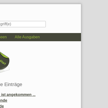
deen
Alle Ausgaben
iste
le Einträge
ist angekommen ...
ende
de