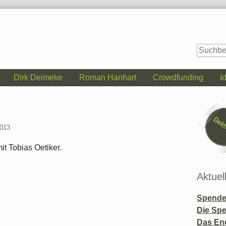
Dirk Deimeke
Roman Hanhart
Crowdfunding
I
Seitenle
2013
it Tobias Oetiker.
Aktuel
Spende 
Die Sp
Das En