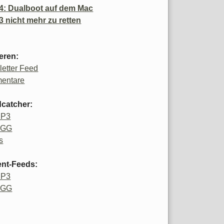
4: Dualboot auf dem Mac
3 nicht mehr zu retten
eren:
etter Feed
entare
catcher:
MP3
OGG
s
ent-Feeds:
MP3
OGG