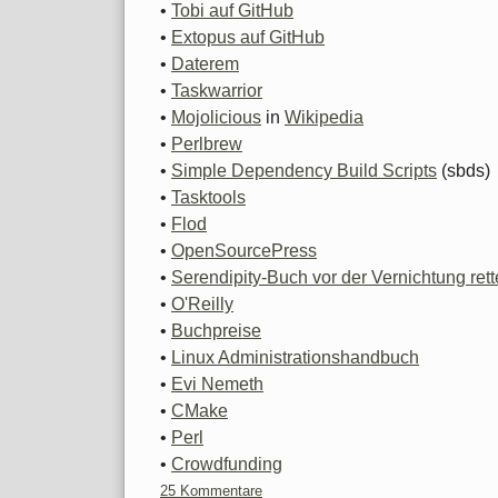
•
Tobi auf GitHub
•
Extopus auf GitHub
•
Daterem
•
Taskwarrior
•
Mojolicious
in
Wikipedia
•
Perlbrew
•
Simple Dependency Build Scripts
(sbds)
•
Tasktools
•
Flod
•
OpenSourcePress
•
Serendipity-Buch vor der Vernichtung ret
•
O'Reilly
•
Buchpreise
•
Linux Administrationshandbuch
•
Evi Nemeth
•
CMake
•
Perl
•
Crowdfunding
25 Kommentare