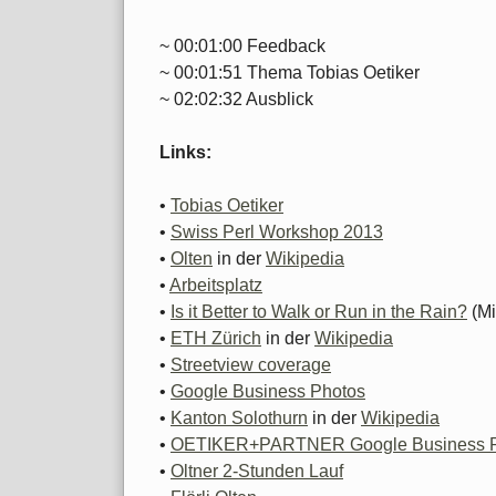
~ 00:01:00 Feedback
~ 00:01:51 Thema Tobias Oetiker
~ 02:02:32 Ausblick
Links:
•
Tobias Oetiker
•
Swiss Perl Workshop 2013
•
Olten
in der
Wikipedia
•
Arbeitsplatz
•
Is it Better to Walk or Run in the Rain?
(Mi
•
ETH Zürich
in der
Wikipedia
•
Streetview coverage
•
Google Business Photos
•
Kanton Solothurn
in der
Wikipedia
•
OETIKER+PARTNER Google Business P
•
Oltner 2-Stunden Lauf