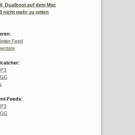
4: Dualboot auf dem Mac
3 nicht mehr zu retten
eren:
etter Feed
entare
catcher:
MP3
OGG
s
ent-Feeds:
MP3
OGG