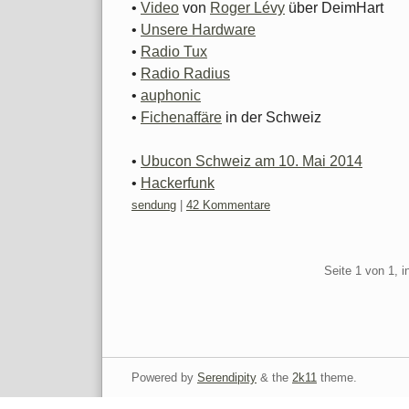
•
Video
von
Roger Lévy
über DeimHart
•
Unsere Hardware
•
Radio Tux
•
Radio Radius
•
auphonic
•
Fichenaffäre
in der Schweiz
•
Ubucon Schweiz am 10. Mai 2014
•
Hackerfunk
Kategorien:
sendung
|
42 Kommentare
Pagination
Seite 1 von 1, 
Powered by
Serendipity
& the
2k11
theme.