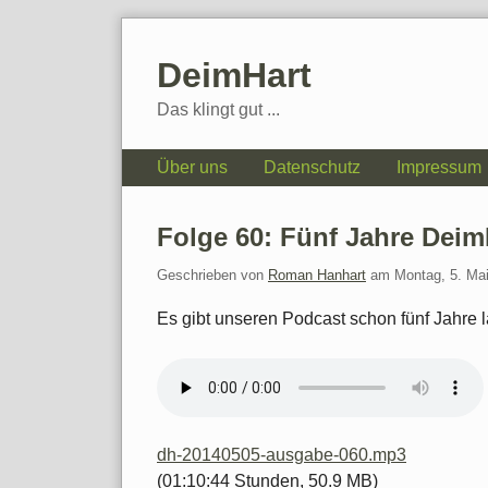
Skip
to
DeimHart
content
Das klingt gut ...
Navigation
Über uns
Datenschutz
Impressum
Folge 60: Fünf Jahre Deim
Geschrieben von
Roman Hanhart
am
Montag, 5. Ma
Es gibt unseren Podcast schon fünf Jahre l
dh-20140505-ausgabe-060.mp3
(01:10:44 Stunden, 50.9 MB)