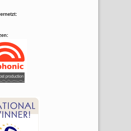
vernetzt:
zen: