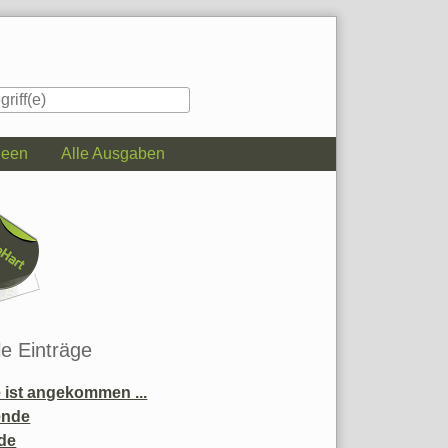
deen
Alle Ausgaben
iste
le Einträge
ist angekommen ...
ende
de