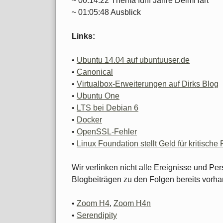
~ 00:14:22 Thema fünf Jahre DeimHart
~ 01:05:48 Ausblick
Links:
•
Ubuntu 14.04 auf ubuntuuser.de
•
Canonical
•
Virtualbox-Erweiterungen auf Dirks Blog
•
Ubuntu One
•
LTS bei Debian 6
•
Docker
•
OpenSSL-Fehler
•
Linux Foundation stellt Geld für kritische 
Wir verlinken nicht alle Ereignisse und Per
Blogbeiträgen zu den Folgen bereits vorha
•
Zoom H4
,
Zoom H4n
•
Serendipity