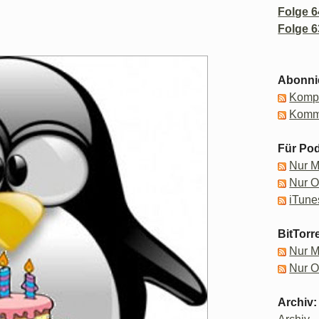
Folge 6
Folge 6
Abonni
Kompl
Komm
Für Pod
Nur 
Nur 
iTune
BitTorr
Nur 
Nur 
Archiv: