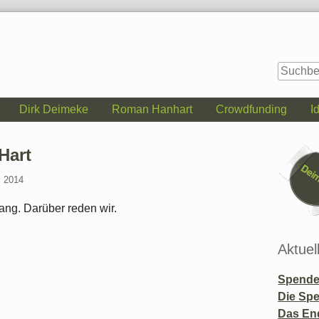
Dirk Deimeke
Roman Hanhart
Crowdfunding
I
Seitenle
Hart
i 2014
ang. Darüber reden wir.
Aktuel
Spende 
Die Sp
Das En