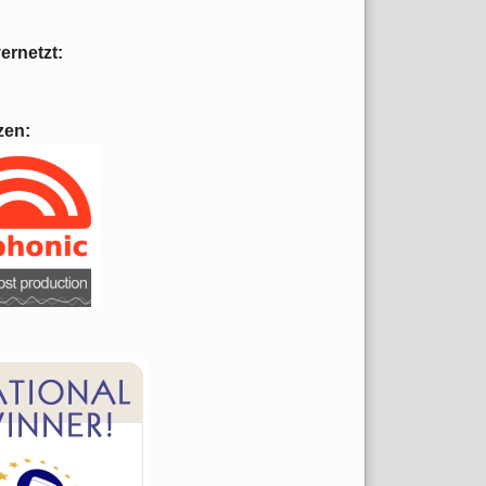
vernetzt:
zen: