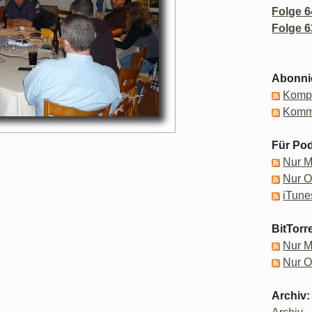
Folge 6
Folge 6
Abonni
Kompl
Komm
Für Pod
Nur 
Nur 
iTune
BitTorr
Nur 
Nur 
Archiv: