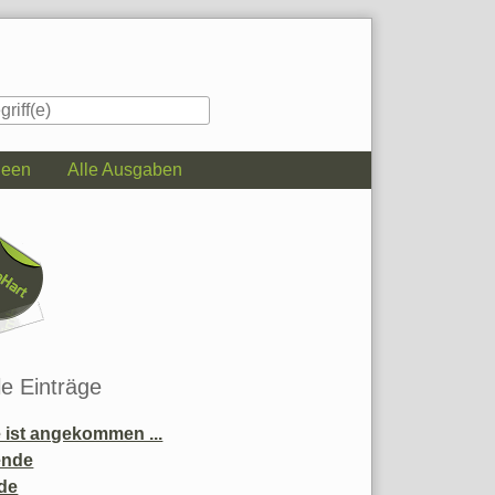
deen
Alle Ausgaben
iste
le Einträge
ist angekommen ...
ende
de