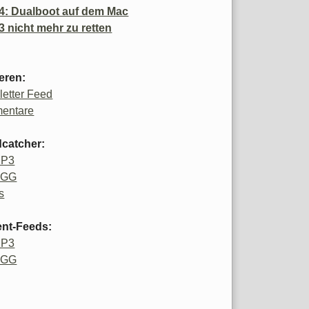
4: Dualboot auf dem Mac
3 nicht mehr zu retten
eren:
etter Feed
entare
catcher:
MP3
OGG
s
ent-Feeds:
MP3
OGG