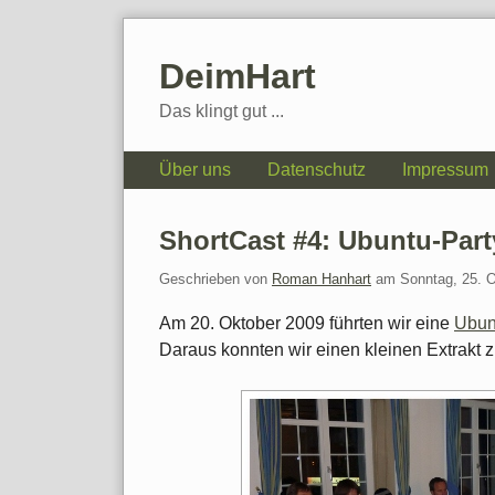
Skip
to
DeimHart
content
Das klingt gut ...
Navigation
Über uns
Datenschutz
Impressum
ShortCast #4: Ubuntu-Part
Geschrieben von
Roman Hanhart
am
Sonntag, 25. 
Am 20. Oktober 2009 führten wir eine
Ubunt
Daraus konnten wir einen kleinen Extrakt 