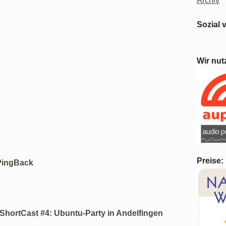
Archiv
Sozial 
Wir nut
Preise:
PingBack
ShortCast #4: Ubuntu-Party in Andelfingen