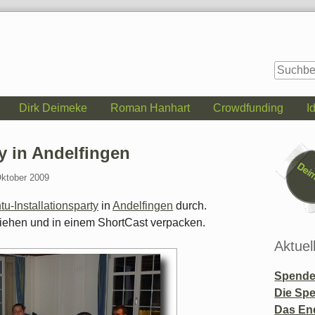
Dirk Deimeke
Roman Hanhart
Crowdfunding
I
Seitenle
y in Andelfingen
Oktober 2009
u-Installationsparty
in
Andelfingen
durch.
ziehen und in einem ShortCast verpacken.
Aktuel
Spende 
Die Sp
Das En