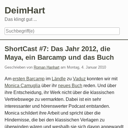
Skip
DeimHart
to
content
Das klingt gut ...
Navigation
ShortCast #7: Das Jahr 2012, die
Maya, ein Barcamp und das Buch
Geschrieben von
Roman Hanhart
am
Montag, 4. Januar 2010
Am
ersten Barcamp
im
Ländle
zu
Vaduz
konnten wir mit
Monica Camuglia
über ihr
neues Buch
reden. Und über
ihre Entscheidung, ihr Werk nicht über die klassischen
Vertriebswege zu vermarkten. Dabei ist ein sehr
interessanter und hörenswerter Podcast entstanden.
Monica schildert ihre Arbeit und spricht über die
Hindernisse, die bei den klassischen Verlagen zu
überwinden wären und weshalb sie sich davon angewandt