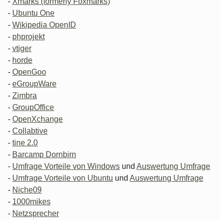
-
Xmarks (formerly Foxmarks)
-
Ubuntu One
-
Wikipedia OpenID
-
phprojekt
-
vtiger
-
horde
-
OpenGoo
-
eGroupWare
-
Zimbra
-
GroupOffice
-
OpenXchange
-
Collabtive
-
tine 2.0
-
Barcamp Dornbirn
-
Umfrage Vorteile von Windows
und
Auswertung Umfrage
-
Umfrage Vorteile von Ubuntu
und
Auswertung Umfrage
-
Niche09
-
1000mikes
-
Netzsprecher