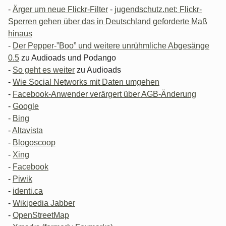
-
Ärger um neue Flickr-Filter
-
jugendschutz.net: Flickr-
Sperren gehen über das in Deutschland geforderte Maß
hinaus
-
Der Pepper-”Boo” und weitere unrühmliche Abgesänge
0.5
zu Audioads und Podango
-
So geht es weiter
zu Audioads
-
Wie Social Networks mit Daten umgehen
-
Facebook-Anwender verärgert über AGB-Änderung
-
Google
-
Bing
-
Altavista
-
Blogoscoop
-
Xing
-
Facebook
-
Piwik
-
identi.ca
-
Wikipedia Jabber
-
OpenStreetMap