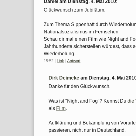
Daniel am
Dienstag, 4. Mai 2010
:
Glückwunsch zum Jubiläum.
Zum Thema Sippenhaft durch Wiederholun
Nationalsozialismus im Fernsehen:
Schau dir mal einen Film wie Night and Fo
Jahrhunderte sicherstellen würdest, dass so
Wiederholung...
15:52
|
Link
|
Antwort
Dirk Deimeke
am
Dienstag, 4. Mai 201
Danke für den Glückwunsch.
Was ist "Night and Fog"? Kennst Du
die
als
Film
.
Aufklärung und Bekämpfung von Vorurteile
passieren, nicht nur in Deutschland.