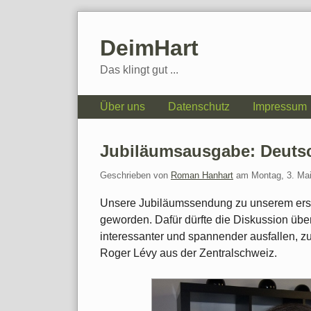
Skip
to
DeimHart
content
Das klingt gut ...
Navigation
Über uns
Datenschutz
Impressum
Jubiläumsausgabe: Deutsc
Geschrieben von
Roman Hanhart
am
Montag, 3. Ma
Unsere Jubiläumssendung zu unserem erste
geworden. Dafür dürfte die Diskussion üb
interessanter und spannender ausfallen, z
Roger Lévy aus der Zentralschweiz.