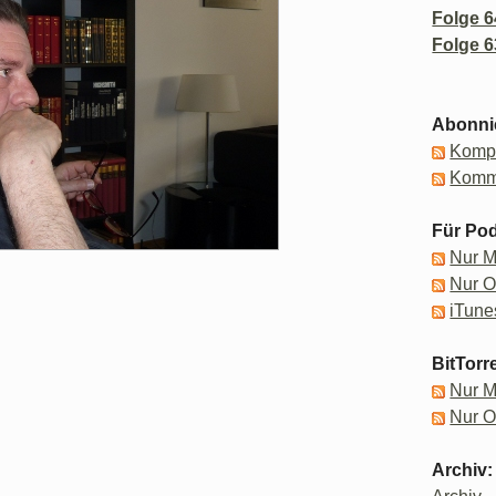
Folge 6
Folge 6
Abonni
Kompl
Komm
Für Pod
Nur 
Nur 
iTune
BitTorr
Nur 
Nur 
Archiv: