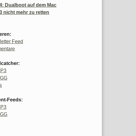
4: Dualboot auf dem Mac
3 nicht mehr zu retten
eren:
etter Feed
entare
catcher:
MP3
OGG
s
ent-Feeds:
MP3
OGG