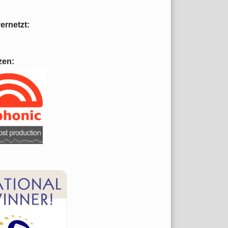
vernetzt:
zen: