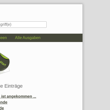
deen
Alle Ausgaben
iste
le Einträge
ist angekommen ...
ende
de