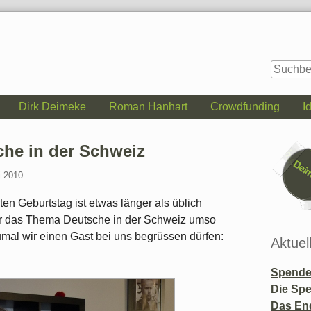
Dirk Deimeke
Roman Hanhart
Crowdfunding
I
Seitenle
he in der Schweiz
i 2010
n Geburtstag ist etwas länger als üblich
er das Thema Deutsche in der Schweiz umso
umal wir einen Gast bei uns begrüssen dürfen:
Aktuel
Spende 
Die Sp
Das En