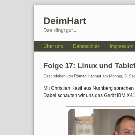
Skip
to
DeimHart
content
Das klingt gut ...
Navigation
Über uns
Datenschutz
Impressum
Folge 17: Linux und Table
Geschrieben von
Roman Hanhart
am
Montag, 6. Se
Mit Christian Kastl aus Nürnberg sprachen
Dabei schauten wir uns das Gerät IBM X4