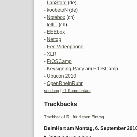
-
LapStore
(de)
-
koobetoN
(de)
-
Notebox
(ch)
-
tellIT
(ch)
-
EEEbox
-
Nettop
-
Eee Videophone
-
XLR
-
FrOSCamp
-
Keysigning-Party
am FrOSCamp
-
Ubucon 2010
-
OpenRheinRuhr
Kategorien:
sendung
|
21 Kommentare
Trackbacks
Trackback-URL für diesen Eintrag
DeimHart
am
Montag, 6. September 201
Vorschau anzeigen