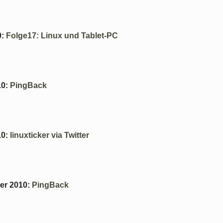
0
:
Folge17: Linux und Tablet-PC
10
:
PingBack
10
:
linuxticker via Twitter
er 2010
:
PingBack