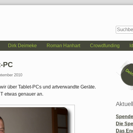
Dirk Deimeke
Roman Hanhart
Crowdfunding
I
Seitenle
t-PC
ptember 2010
 wir über Tablet-PCs und artverwandte Geräte.
1T etwas genauer an.
Aktuel
Spende 
Die Sp
Das En