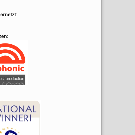
vernetzt:
zen: