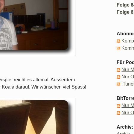
Folge 6
Folge 6
Abonni
Kompl
Komm
Für Pod
Nur 
Nur 
eispiel reicht es allemal. Ausserdem
iTune
ic Koala darauf. Wir wünschen viel Spass!
BitTorr
Nur 
Nur 
Archiv: