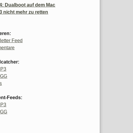
4: Dualboot auf dem Mac
3 nicht mehr zu retten
eren:
etter Feed
entare
catcher:
MP3
OGG
s
ent-Feeds:
MP3
OGG