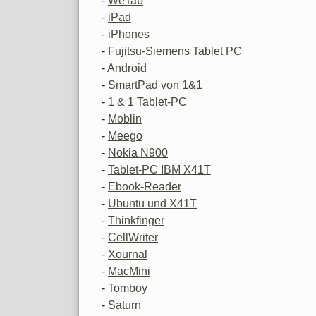
-
WeTab
-
iPad
-
iPhones
-
Fujitsu-Siemens Tablet PC
-
Android
-
SmartPad von 1&1
-
1 & 1 Tablet-PC
-
Moblin
-
Meego
-
Nokia N900
-
Tablet-PC IBM X41T
-
Ebook-Reader
-
Ubuntu und X41T
-
Thinkfinger
-
CellWriter
-
Xournal
-
MacMini
-
Tomboy
-
Saturn