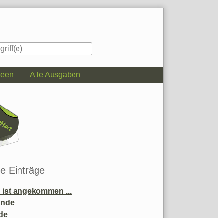
deen
Alle Ausgaben
iste
le Einträge
ist angekommen ...
ende
de