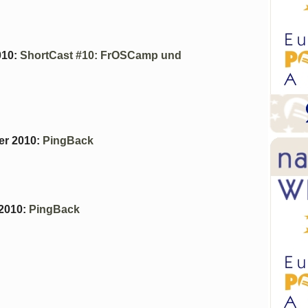
010
:
ShortCast #10: FrOSCamp und
er 2010
:
PingBack
 2010
:
PingBack