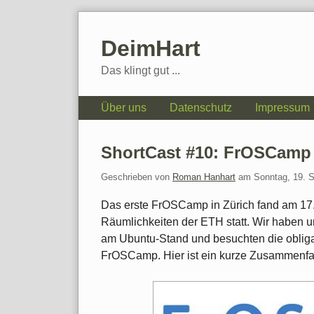
Skip
to
DeimHart
content
Das klingt gut ...
Navigation
Über uns
Datenschutz
Impressum
ShortCast #10: FrOSCamp 
Geschrieben von
Roman Hanhart
am
Sonntag, 19. 
Das erste FrOSCamp in Zürich fand am 17
Räumlichkeiten der ETH statt. Wir haben uns
am Ubuntu-Stand und besuchten die obliga
FrOSCamp. Hier ist ein kurze Zusammenfa