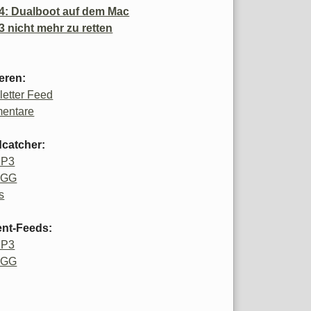
4: Dualboot auf dem Mac
3 nicht mehr zu retten
eren:
etter Feed
entare
catcher:
MP3
OGG
s
ent-Feeds:
MP3
OGG