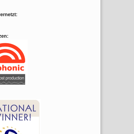
vernetzt:
zen: