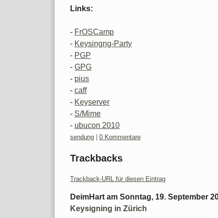
Links:
-
FrOSCamp
-
Keysingng-Party
-
PGP
-
GPG
-
pius
-
caff
-
Keyserver
-
S/Mime
-
ubucon 2010
Kategorien:
sendung
|
0 Kommentare
Trackbacks
Trackback-URL für diesen Eintrag
DeimHart
am
Sonntag, 19. September 2
Keysigning in Zürich