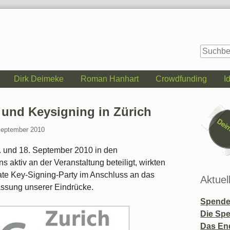
Dirk Deimeke
Roman Hanhart
Crowdfunding
I
Seitenle
und Keysigning in Zürich
September 2010
. und 18. September 2010 in den
 aktiv an der Veranstaltung beteiligt, wirkten
te Key-Signing-Party im Anschluss an das
Aktuel
ssung unserer Eindrücke.
Spende 
Die Sp
Das En