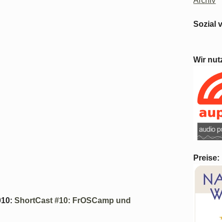
Archiv
Sozial 
Wir nut
Preise:
010
:
ShortCast #10: FrOSCamp und