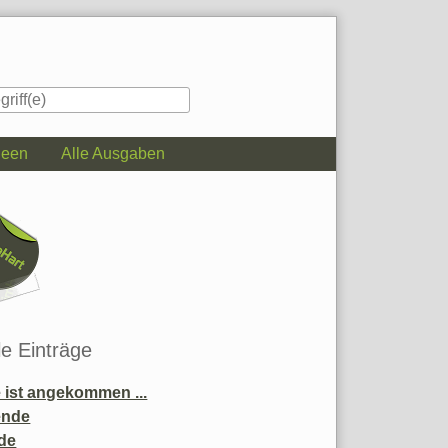
deen
Alle Ausgaben
iste
le Einträge
ist angekommen ...
ende
de