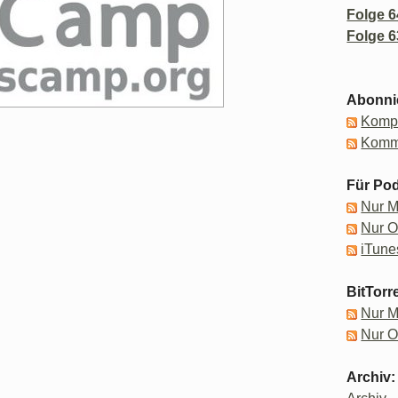
Folge 6
Folge 6
Abonni
Kompl
Komm
Für Pod
Nur 
Nur 
iTune
BitTorr
Nur 
Nur 
Archiv: