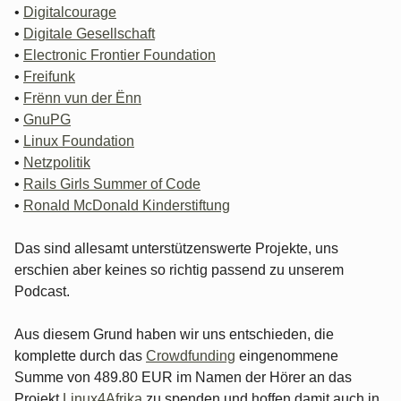
•
Digitalcourage
•
Digitale Gesellschaft
•
Electronic Frontier Foundation
•
Freifunk
•
Frënn vun der Ënn
•
GnuPG
•
Linux Foundation
•
Netzpolitik
•
Rails Girls Summer of Code
•
Ronald McDonald Kinderstiftung
Das sind allesamt unterstützenswerte Projekte, uns
erschien aber keines so richtig passend zu unserem
Podcast.
Aus diesem Grund haben wir uns entschieden, die
komplette durch das
Crowdfunding
eingenommene
Summe von 489.80 EUR im Namen der Hörer an das
Projekt
Linux4Afrika
zu spenden und hoffen damit auch in