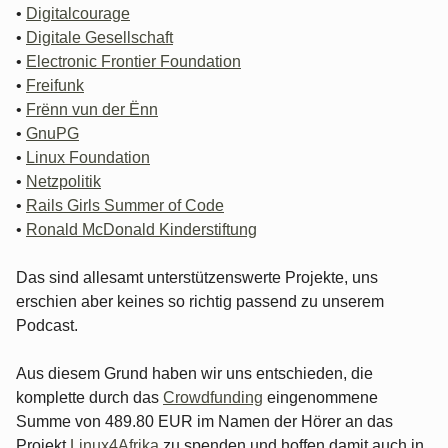
•
Digitalcourage
•
Digitale Gesellschaft
•
Electronic Frontier Foundation
•
Freifunk
•
Frënn vun der Ënn
•
GnuPG
•
Linux Foundation
•
Netzpolitik
•
Rails Girls Summer of Code
•
Ronald McDonald Kinderstiftung
Das sind allesamt unterstützenswerte Projekte, uns
erschien aber keines so richtig passend zu unserem
Podcast.
Aus diesem Grund haben wir uns entschieden, die
komplette durch das
Crowdfunding
eingenommene
Summe von 489.80 EUR im Namen der Hörer an das
Projekt
Linux4Afrika
zu spenden und hoffen damit auch in