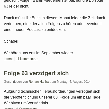
gelöscht Folgen waren wiederherstellbar, nur die Episode
63 leider nicht.
Damit müsst Ihr Euch in diesem Monat leider die Zeit damit
vertreiben, eine der alten Folgen zu hören oder eventuell
einen neuen Podcast zu entdecken.
Schade!
Wir hören uns erst im September wieder.
Kategorien:
interna
|
11 Kommentare
Folge 63 verzögert sich
Geschrieben von
Roman Hanhart
am
Montag, 4. August 2014
Aufgrund technischer Herausforderungen verzögert sich
die Veröffentlichung unserer 63. Folge um ein paar Tage.
Wir bitten um Verständnis.
Kategorien:
interna
|
4 Kommentare