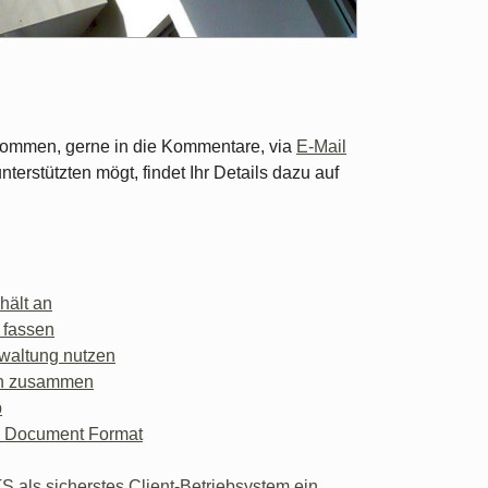
lkommen, gerne in die Kommentare, via
E-Mail
unterstützten mögt, findet Ihr Details dazu auf
hält an
 fassen
rwaltung nutzen
en zusammen
p
n Document Format
S als sicherstes Client-Betriebsystem ein