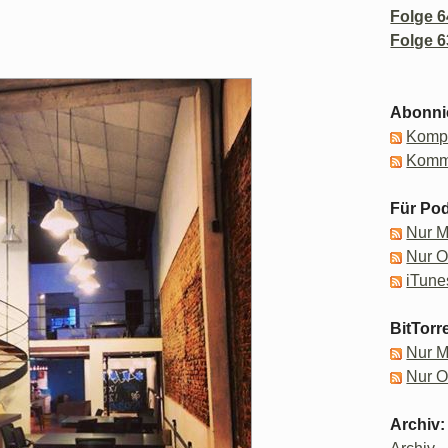
Folge 6
Folge 6
Abonni
Kompl
Komm
Für Pod
Nur 
Nur 
iTune
BitTorr
Nur 
Nur 
Archiv: