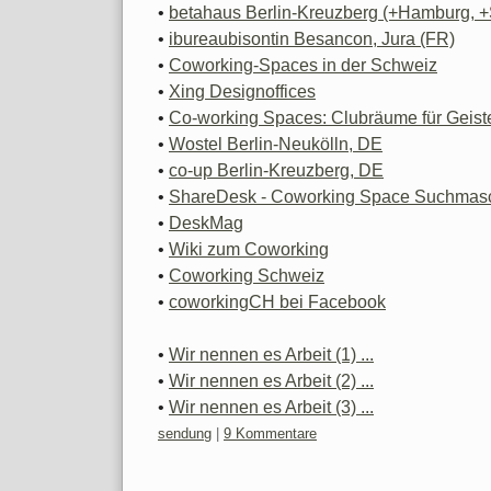
•
betahaus Berlin-Kreuzberg (+Hamburg, +So
•
ibureaubisontin Besancon, Jura (FR)
•
Coworking-Spaces in der Schweiz
•
Xing Designoffices
•
Co-working Spaces: Clubräume für Geiste
•
Wostel Berlin-Neukölln, DE
•
co-up Berlin-Kreuzberg, DE
•
ShareDesk - Coworking Space Suchmas
•
DeskMag
•
Wiki zum Coworking
•
Coworking Schweiz
•
coworkingCH bei Facebook
•
Wir nennen es Arbeit (1) ...
•
Wir nennen es Arbeit (2) ...
•
Wir nennen es Arbeit (3) ...
Kategorien:
sendung
|
9 Kommentare