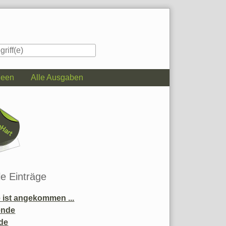
deen
Alle Ausgaben
iste
le Einträge
ist angekommen ...
ende
de