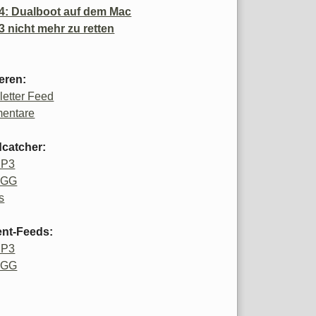
4: Dualboot auf dem Mac
3 nicht mehr zu retten
eren:
etter Feed
entare
catcher:
MP3
OGG
s
ent-Feeds:
MP3
OGG