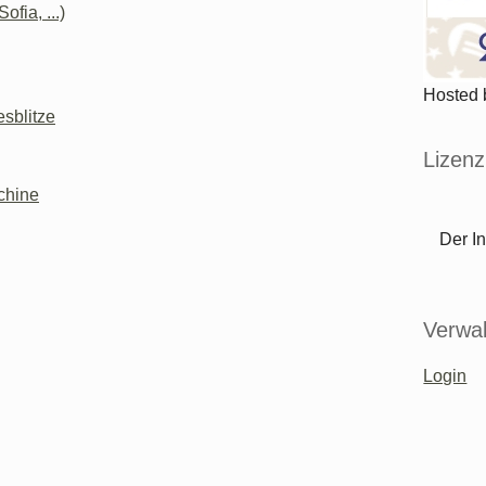
fia, ...)
Hosted
sblitze
Lizenz
chine
Der In
Verwal
Login