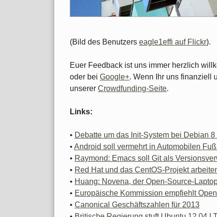
(Bild des Benutzers
eagle1effi auf Flickr
).
Euer Feedback ist uns immer herzlich wil
oder bei
Google+
. Wenn Ihr uns finanziell 
unserer
Crowdfunding-Seite
.
Links:
•
Debatte um das Init-System bei Debian 8 
•
Android soll vermehrt in Automobilen Fuß
•
Raymond: Emacs soll Git als Versionsve
•
Red Hat und das CentOS-Projekt arbeit
•
Huang: Novena, der Open-Source-Lapto
•
Europäische Kommission empfiehlt Ope
•
Canonical Geschäftszahlen für 2013
•
Britische Regierung stuft Ubuntu 12.04 LT