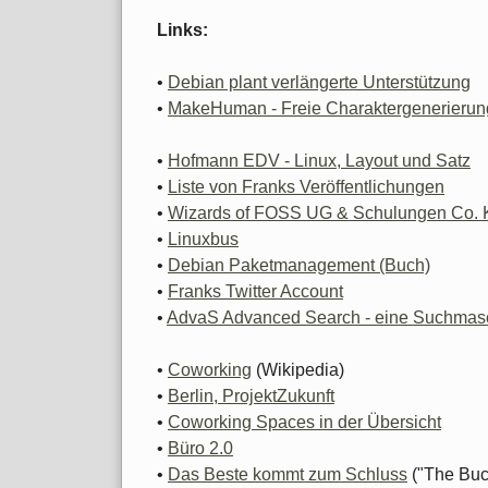
Links:
•
Debian plant verlängerte Unterstützung
•
MakeHuman - Freie Charaktergenerierung 
•
Hofmann EDV - Linux, Layout und Satz
•
Liste von Franks Veröffentlichungen
•
Wizards of FOSS UG & Schulungen Co.
•
Linuxbus
•
Debian Paketmanagement (Buch)
•
Franks Twitter Account
•
AdvaS Advanced Search - eine Suchmasch
•
Coworking
(Wikipedia)
•
Berlin, ProjektZukunft
•
Coworking Spaces in der Übersicht
•
Büro 2.0
•
Das Beste kommt zum Schluss
("The Buck