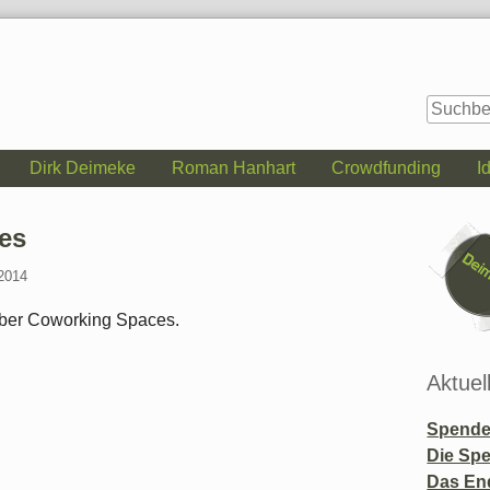
Dirk Deimeke
Roman Hanhart
Crowdfunding
I
Seitenle
es
 2014
ber Coworking Spaces.
Aktuel
Spende 
Die Sp
Das En