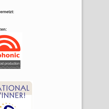
vernetzt:
zen: