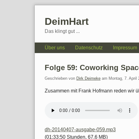
Skip
to
DeimHart
content
Das klingt gut ...
Navigation
Über uns
Datenschutz
Impressum
Folge 59: Coworking Spac
Geschrieben von
Dirk Deimeke
am
Montag, 7. April
Zusammen mit Frank Hofmann reden wir ü
dh-20140407-ausgabe-059.mp3
(01:33:50 Stunden, 67.6 MB)