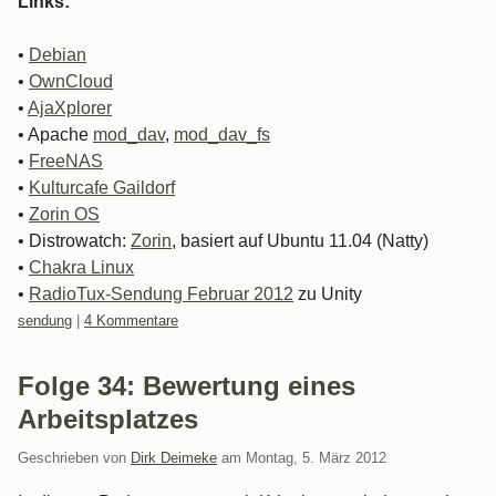
Links:
•
Debian
•
OwnCloud
•
AjaXplorer
• Apache
mod_dav
,
mod_dav_fs
•
FreeNAS
•
Kulturcafe Gaildorf
•
Zorin OS
• Distrowatch:
Zorin
, basiert auf Ubuntu 11.04 (Natty)
•
Chakra Linux
•
RadioTux-Sendung Februar 2012
zu Unity
Kategorien:
sendung
|
4 Kommentare
Folge 34: Bewertung eines
Arbeitsplatzes
Geschrieben von
Dirk Deimeke
am
Montag, 5. März 2012