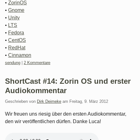
•
ZorinOS
•
Gnome
•
Unity
•
LTS
•
Fedora
•
CentOS
•
RedHat
•
Cinnamon
Kategorien:
sendung
|
2 Kommentare
ShortCast #14: Zorin OS und erster
Audiokommentar
Geschrieben von
Dirk Deimeke
am
Freitag, 9. März 2012
Wir freuen uns riesig über den ersten Audiokommentar,
den wir veröffentlichen dürfen. Danke Luca!