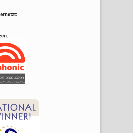
vernetzt:
zen: