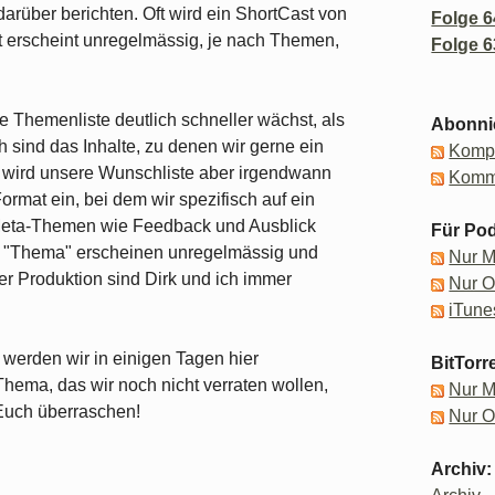
arüber berichten. Oft wird ein ShortCast von
Folge 6
mat erscheint unregelmässig, je nach Themen,
Folge 6
ere Themenliste deutlich schneller wächst, als
Abonni
h sind das Inhalte, zu denen wir gerne ein
Kompl
 wird unsere Wunschliste aber irgendwann
Komm
ormat ein, bei dem wir spezifisch auf ein
Meta-Themen wie Feedback und Ausblick
Für Pod
t "Thema" erscheinen unregelmässig und
Nur 
er Produktion sind Dirk und ich immer
Nur 
iTune
" werden wir in einigen Tagen hier
BitTorr
hema, das wir noch nicht verraten wollen,
Nur 
Euch überraschen!
Nur 
Archiv: