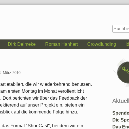
Dirk Deimeke
Roman Hanhart
Crowdfunding
I
Seitenle
8. März 2010
rt etabliert, die wir wiederkehrend benutzen.
am ersten Montag im Monat veröffentlicht
 Dort berichten wir über das Feedback der
Aktuel
ektierend auf unser Projekt ein, bieten ein
usblick auf die kommende Folge hinzu.
Spende 
Die Sp
 das Format "ShortCast", bei dem wir ein
Das En