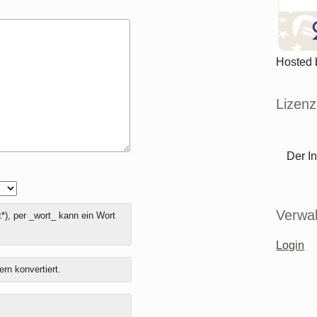
Hosted
Lizenz
Der In
Verwal
*), per _wort_ kann ein Wort
Login
ern konvertiert.