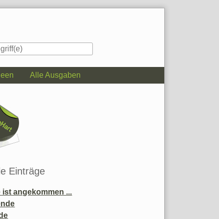
deen
Alle Ausgaben
iste
le Einträge
ist angekommen ...
ende
de