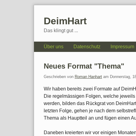
Skip
to
DeimHart
content
Das klingt gut ...
Navigation
Über uns
Datenschutz
Impressum
Neues Format "Thema"
Geschrieben von
Roman Hanhart
am
Donnerstag, 1
Wir haben bereits zwei Formate auf DeimHa
Die regelmässigen Folgen, welche jeweils 
werden, bilden das Rückgrat von DeimHart.
letzten Folge, gehen je nach dem selbstrefl
Thema als Hauptteil an und fügen einen A
Daneben kreierten wir vor einigen Monaten