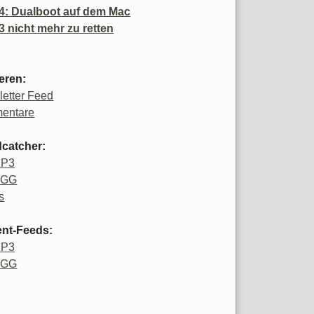
4: Dualboot auf dem Mac
3 nicht mehr zu retten
eren:
etter Feed
entare
catcher:
MP3
OGG
s
ent-Feeds:
MP3
OGG