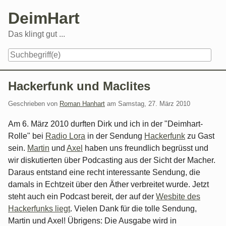
Skip
DeimHart
to
content
Das klingt gut ...
Navigation
Hackerfunk und Maclites
Geschrieben von
Roman Hanhart
am
Samstag, 27. März 2010
Am 6. März 2010 durften Dirk und ich in der "Deimhart-
Rolle" bei
Radio Lora
in der Sendung
Hackerfunk
zu Gast
sein.
Martin
und
Axel
haben uns freundlich begrüsst und
wir diskutierten über Podcasting aus der Sicht der Macher.
Daraus entstand eine recht interessante Sendung, die
damals in Echtzeit über den Äther verbreitet wurde. Jetzt
steht auch ein Podcast bereit, der auf der
Wesbite des
Hackerfunks liegt
. Vielen Dank für die tolle Sendung,
Martin und Axel! Übrigens: Die Ausgabe wird in