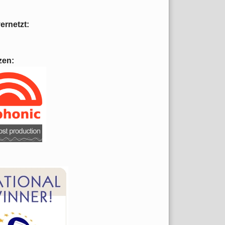
vernetzt:
zen: