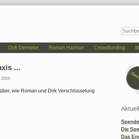
Dirk Deimeke
Roman Hanhart
Crowdfunding
I
Seitenle
is ...
l 2010
rüber, wie Roman und Dirk Verschlüsselung
Aktuel
Spende 
Die Sp
Das En