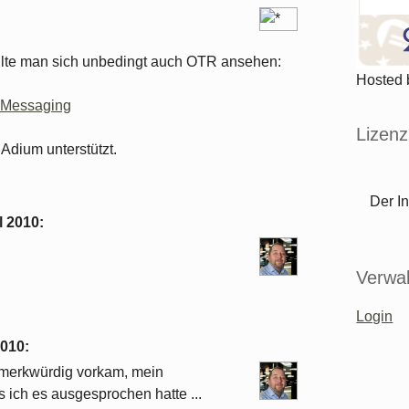
llte man sich unbedingt auch OTR ansehen:
Hosted
d_Messaging
Lizenz
dium unterstützt.
Der In
l 2010
:
Verwal
Login
2010
:
 merkwürdig vorkam, mein
 ich es ausgesprochen hatte ...