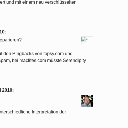
iert und mit einem neu verschlüsselten
010
:
reparieren?
mit den Pingbacks von topsy.com und
s Spam, bei maclites.com müsste Serendipity
l 2010
:
terschiedliche Interpretation der