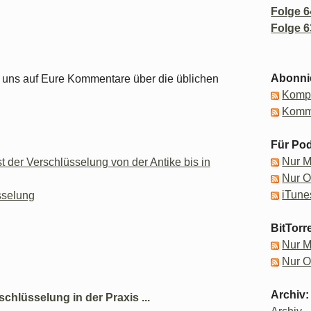
Folge 6
Folge 6
Abonni
en uns auf Eure Kommentare über die üblichen
Kompl
Komm
Für Pod
Nur 
 der Verschlüsselung von der Antike bis in
Nur 
iTune
sselung
BitTorr
Nur 
Nur 
Archiv:
schlüsselung in der Praxis ...