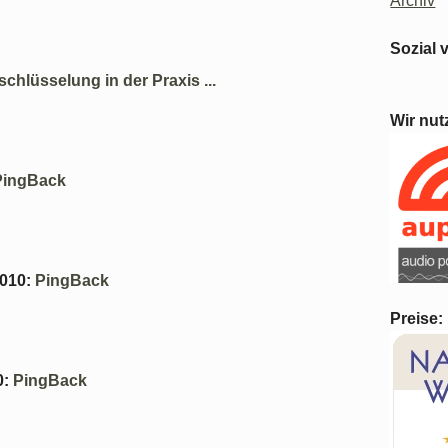
Archiv
Sozial 
schlüsselung in der Praxis ...
Wir nut
PingBack
2010
:
PingBack
Preise:
0
:
PingBack