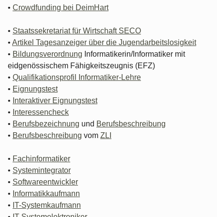
•
Crowdfunding bei DeimHart
•
Staatssekretariat für Wirtschaft SECO
•
Artikel Tagesanzeiger über die Jugendarbeitslosigkeit
•
Bildungsverordnung
Informatikerin/Informatiker mit
eidgenössischem Fähigkeitszeugnis (EFZ)
•
Qualifikationsprofil Informatiker-Lehre
•
Eignungstest
•
Interaktiver Eignungstest
•
Interessencheck
•
Berufsbezeichnung
und
Berufsbeschreibung
•
Berufsbeschreibung
vom
ZLI
•
Fachinformatiker
•
Systemintegrator
•
Softwareentwickler
•
Informatikkaufmann
•
IT-Systemkaufmann
•
IT-Systemelektroniker