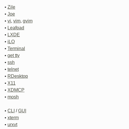
•
Zile
•
Joe
•
vi
,
vim
,
gvim
•
Leafpad
•
LXDE
•
iLO
•
Terminal
•
get tty
•
ssh
•
telnet
•
RDesktop
•
X11
•
XDMCP
•
mosh
•
CLI
/
GUI
•
xterm
•
urxvt