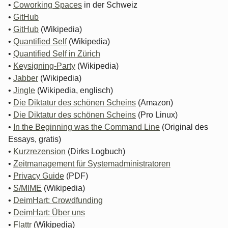
•
Coworking Spaces
in der Schweiz
•
GitHub
•
GitHub
(Wikipedia)
•
Quantified Self
(Wikipedia)
•
Quantified Self in Zürich
•
Keysigning-Party
(Wikipedia)
•
Jabber
(Wikipedia)
•
Jingle
(Wikipedia, englisch)
•
Die Diktatur des schönen Scheins
(Amazon)
•
Die Diktatur des schönen Scheins
(Pro Linux)
•
In the Beginning was the Command Line
(Original des
Essays, gratis)
•
Kurzrezension
(Dirks Logbuch)
•
Zeitmanagement für Systemadministratoren
•
Privacy Guide
(PDF)
•
S/MIME
(Wikipedia)
•
DeimHart: Crowdfunding
•
DeimHart: Über uns
•
Flattr
(Wikipedia)