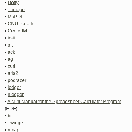
•
Dotty
•
Trimage
•
MuPDF
•
GNU Parallel
•
CenterIM
•
irsii
•
git
•
ack
•
ag
•
curl
•
aria2
•
podracer
•
ledger
•
hledger
•
A Mini Manual for the Spreadsheet Calculator Program
(PDF)
•
bc
•
Twidge
•
nmap