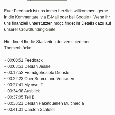
Euer Feedback ist uns immer herzlich willkommen, gerne
in die Kommentare, via
E-Mail
oder bei
Google+
. Wenn Ihr
uns finanziell unterstützten mögt, findet Ihr Details dazu auf
unserer
Crowdfunding-Seite
.
Hier findet Ihr die Startzeiten der verschiedenen
Themenblöcke:
~ 00:00:51 Feedback
~ 00:03:51 Debian Jessie
~ 00:12:52 Fremdgehostete Dienste
~ 00:22:23 OpenSource und Vertrauen
~ 00:27:41 My own IT
~ 00:34:38 Ausblick
~ 00:37:05 Teil B
~ 00:38:21 Debian Paketquellen Multimedia
~ 00:41:01 Carsten Schloter