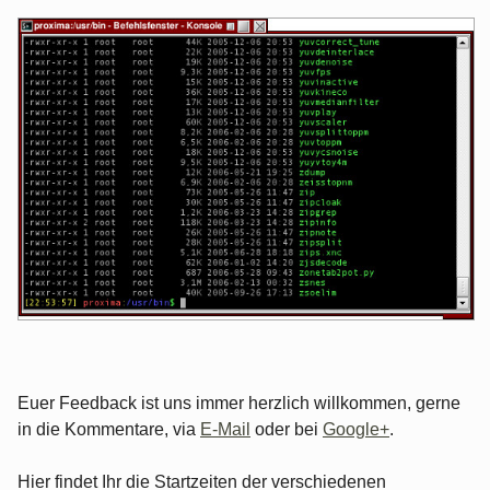
Euer Feedback ist uns immer herzlich willkommen, gerne
in die Kommentare, via
E-Mail
oder bei
Google+
.
Hier findet Ihr die Startzeiten der verschiedenen