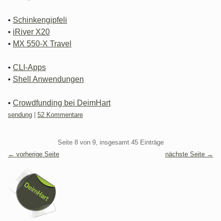
•
Schinkengipfeli
•
iRiver X20
•
MX 550-X Travel
•
CLI-Apps
•
Shell Anwendungen
•
Crowdfunding bei DeimHart
Kategorien:
sendung
|
52 Kommentare
Pagination
Seite 8 von 9, insgesamt 45 Einträge
← vorherige Seite
nächste Seite →
Seitenleiste