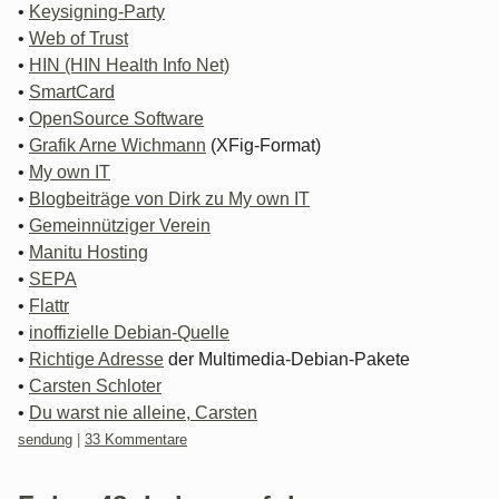
•
Keysigning-Party
•
Web of Trust
•
HIN (HIN Health Info Net)
•
SmartCard
•
OpenSource Software
•
Grafik Arne Wichmann
(XFig-Format)
•
My own IT
•
Blogbeiträge von Dirk zu My own IT
•
Gemeinnütziger Verein
•
Manitu Hosting
•
SEPA
•
Flattr
•
inoffizielle Debian-Quelle
•
Richtige Adresse
der Multimedia-Debian-Pakete
•
Carsten Schloter
•
Du warst nie alleine, Carsten
Kategorien:
sendung
|
33 Kommentare