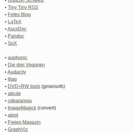
•
Ubucon Schweiz
•
Tiny Tiny RSS
•
Fefes Blog
•
LaTeX
•
AsciiDoc
•
Pandoc
•
SoX
•
auphonic
•
Die drei Vogonen
•
Audacity
•
lltag
•
DVD+RW tools
(growisofs)
•
abcde
•
cdparanoia
•
ImageMagick
(convert)
•
atool
•
Freies Magazin
•
GraphViz