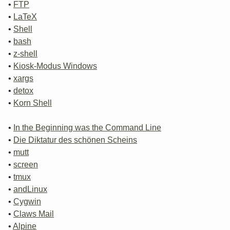
•
FTP
•
LaTeX
•
Shell
•
bash
•
z-shell
•
Kiosk-Modus Windows
•
xargs
•
detox
•
Korn Shell
•
In the Beginning was the Command Line
•
Die Diktatur des schönen Scheins
•
mutt
•
screen
•
tmux
•
andLinux
•
Cygwin
•
Claws Mail
•
Alpine