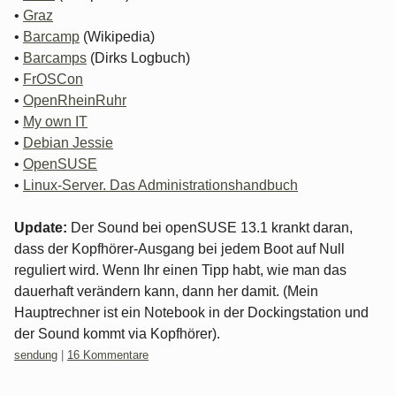
•
Graz
•
Barcamp
(Wikipedia)
•
Barcamps
(Dirks Logbuch)
•
FrOSCon
•
OpenRheinRuhr
•
My own IT
•
Debian Jessie
•
OpenSUSE
•
Linux-Server. Das Administrationshandbuch
Update:
Der Sound bei openSUSE 13.1 krankt daran,
dass der Kopfhörer-Ausgang bei jedem Boot auf Null
reguliert wird. Wenn Ihr einen Tipp habt, wie man das
dauerhaft verändern kann, dann her damit. (Mein
Hauptrechner ist ein Notebook in der Dockingstation und
der Sound kommt via Kopfhörer).
Kategorien:
sendung
|
16 Kommentare