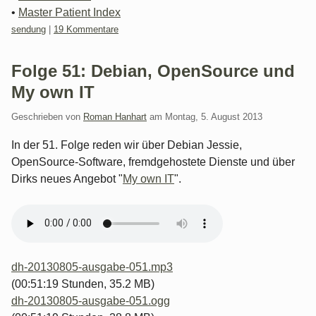
•
Master Patient Index
Kategorien:
sendung
|
19 Kommentare
Folge 51: Debian, OpenSource und
My own IT
Geschrieben von
Roman Hanhart
am
Montag, 5. August 2013
In der 51. Folge reden wir über Debian Jessie,
OpenSource-Software, fremdgehostete Dienste und über
Dirks neues Angebot "
My own IT
".
dh-20130805-ausgabe-051.mp3
(00:51:19 Stunden, 35.2 MB)
dh-20130805-ausgabe-051.ogg