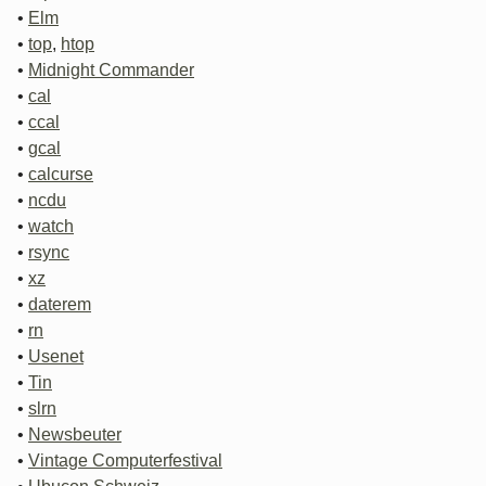
•
Elm
•
top
,
htop
•
Midnight Commander
•
cal
•
ccal
•
gcal
•
calcurse
•
ncdu
•
watch
•
rsync
•
xz
•
daterem
•
rn
•
Usenet
•
Tin
•
slrn
•
Newsbeuter
•
Vintage Computerfestival