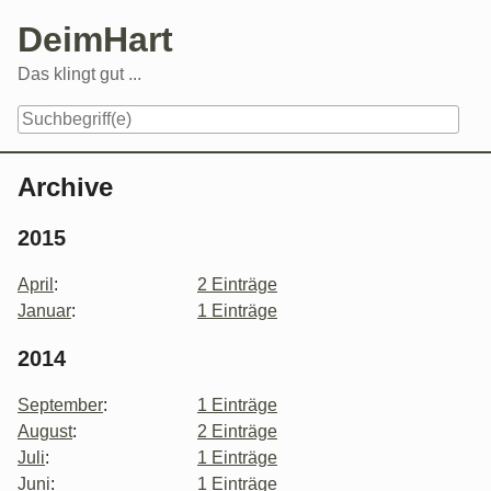
Skip
DeimHart
to
content
Das klingt gut ...
Navigation
Archive
2015
April
:
2 Einträge
Januar
:
1 Einträge
2014
September
:
1 Einträge
August
:
2 Einträge
Juli
:
1 Einträge
Juni
:
1 Einträge