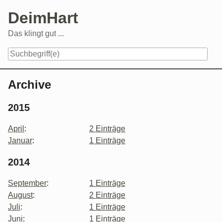
Skip
DeimHart
to
content
Das klingt gut ...
Navigation
Archive
2015
April
:
2 Einträge
Januar
:
1 Einträge
2014
September
:
1 Einträge
August
:
2 Einträge
Juli
:
1 Einträge
Juni
:
1 Einträge