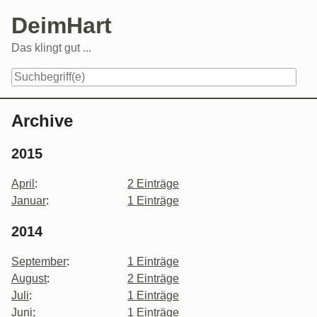
Skip
DeimHart
to
content
Das klingt gut ...
Navigation
Archive
2015
April
:
2 Einträge
Januar
:
1 Einträge
2014
September
:
1 Einträge
August
:
2 Einträge
Juli
:
1 Einträge
Juni
:
1 Einträge