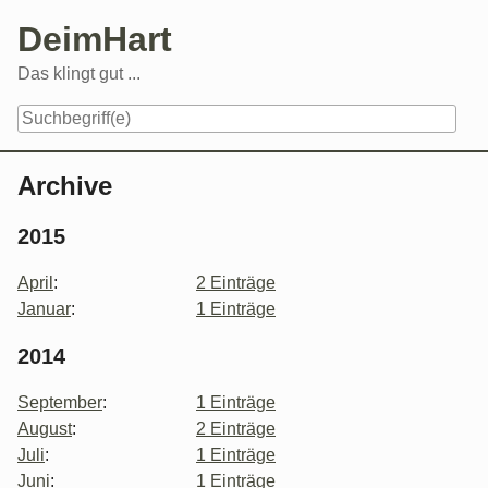
Skip
DeimHart
to
content
Das klingt gut ...
Navigation
Archive
2015
April
:
2 Einträge
Januar
:
1 Einträge
2014
September
:
1 Einträge
August
:
2 Einträge
Juli
:
1 Einträge
Juni
:
1 Einträge