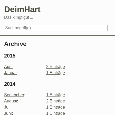
Skip
DeimHart
to
content
Das klingt gut ...
Navigation
Archive
2015
April
:
2 Einträge
Januar
:
1 Einträge
2014
September
:
1 Einträge
August
:
2 Einträge
Juli
:
1 Einträge
Juni
:
1 Einträge