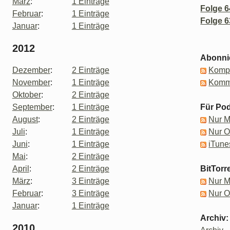
März
:
1 Einträge
Folge 6
Februar
:
1 Einträge
Folge 6
Januar
:
1 Einträge
2012
Abonni
Dezember
:
2 Einträge
Kompl
November
:
1 Einträge
Komm
Oktober
:
2 Einträge
September
:
1 Einträge
Für Pod
August
:
2 Einträge
Nur 
Juli
:
1 Einträge
Nur 
Juni
:
1 Einträge
iTune
Mai
:
2 Einträge
April
:
2 Einträge
BitTorr
März
:
3 Einträge
Nur 
Februar
:
3 Einträge
Nur 
Januar
:
1 Einträge
Archiv:
2010