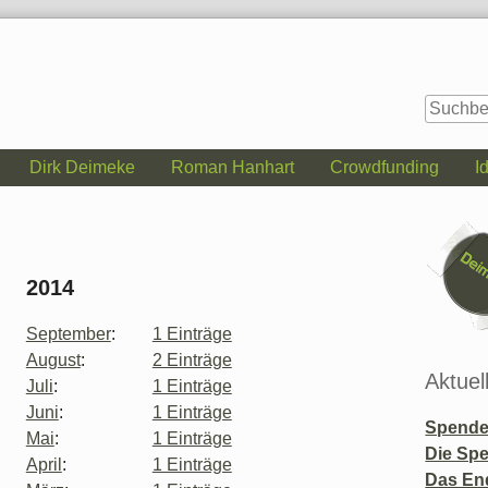
Dirk Deimeke
Roman Hanhart
Crowdfunding
I
Seitenle
2014
September
:
1 Einträge
August
:
2 Einträge
Aktuel
Juli
:
1 Einträge
Juni
:
1 Einträge
Spende 
Mai
:
1 Einträge
Die Sp
April
:
1 Einträge
Das En