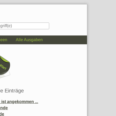
deen
Alle Ausgaben
iste
le Einträge
ist angekommen ...
ende
de