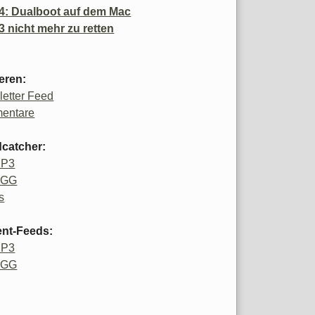
4: Dualboot auf dem Mac
3 nicht mehr zu retten
eren:
etter Feed
entare
catcher:
MP3
OGG
s
ent-Feeds:
MP3
OGG