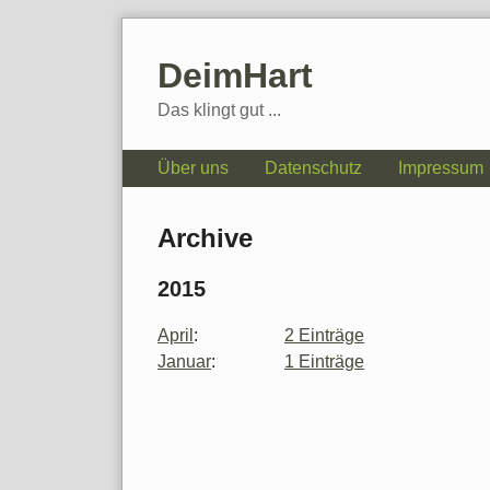
Skip
to
DeimHart
content
Das klingt gut ...
Navigation
Über uns
Datenschutz
Impressum
Archive
2015
April
:
2 Einträge
Januar
:
1 Einträge