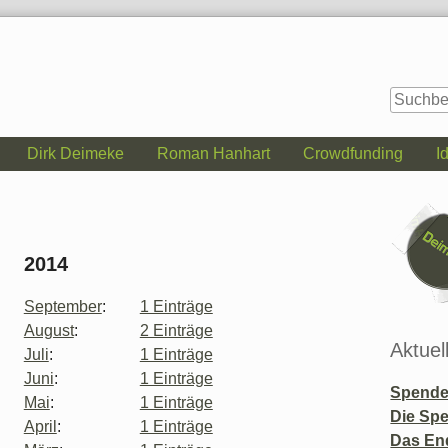
Dirk Deimeke
Roman Hanhart
Crowdfunding
I
Seitenle
2014
September
:
1 Einträge
August
:
2 Einträge
Aktuel
Juli
:
1 Einträge
Juni
:
1 Einträge
Spende 
Mai
:
1 Einträge
Die Sp
April
:
1 Einträge
Das En