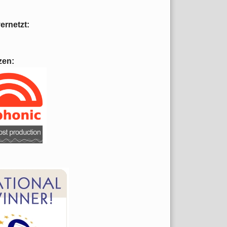
vernetzt:
zen: