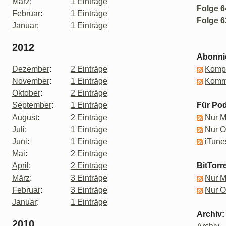
März
:
1 Einträge
Folge 6
Februar
:
1 Einträge
Folge 6
Januar
:
1 Einträge
2012
Abonni
Dezember
:
2 Einträge
Kompl
November
:
1 Einträge
Komm
Oktober
:
2 Einträge
September
:
1 Einträge
Für Pod
August
:
2 Einträge
Nur 
Juli
:
1 Einträge
Nur 
Juni
:
1 Einträge
iTune
Mai
:
2 Einträge
April
:
2 Einträge
BitTorr
März
:
3 Einträge
Nur 
Februar
:
3 Einträge
Nur 
Januar
:
1 Einträge
Archiv:
2010