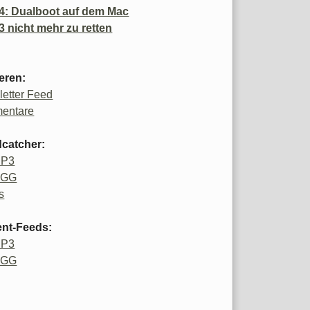
4: Dualboot auf dem Mac
3 nicht mehr zu retten
eren:
etter Feed
entare
catcher:
MP3
OGG
s
ent-Feeds:
MP3
OGG