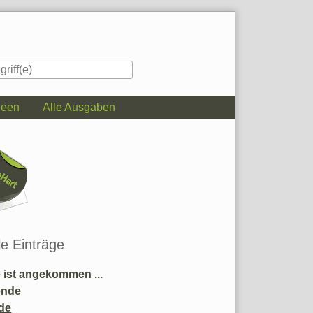
deen
Alle Ausgaben
iste
le Einträge
ist angekommen ...
ende
de