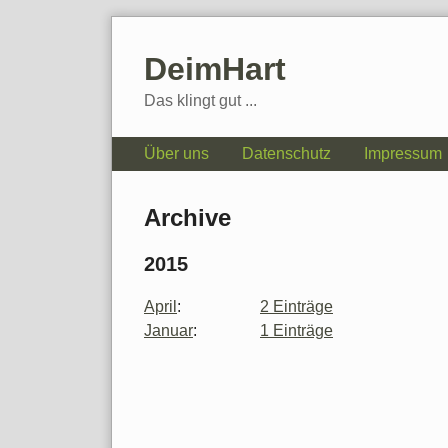
Skip
to
DeimHart
content
Das klingt gut ...
Navigation
Über uns
Datenschutz
Impressum
Archive
2015
April
:
2 Einträge
Januar
:
1 Einträge