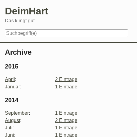
Skip
DeimHart
to
content
Das klingt gut ...
Navigation
Archive
2015
April
:
2 Einträge
Januar
:
1 Einträge
2014
September
:
1 Einträge
August
:
2 Einträge
Juli
:
1 Einträge
Juni
:
1 Einträge