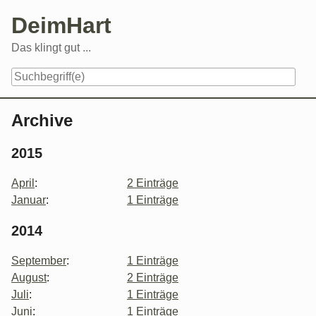
Skip
DeimHart
to
content
Das klingt gut ...
Navigation
Archive
2015
April
:
2 Einträge
Januar
:
1 Einträge
2014
September
:
1 Einträge
August
:
2 Einträge
Juli
:
1 Einträge
Juni
:
1 Einträge