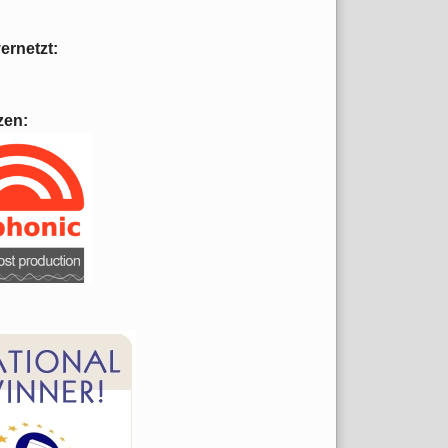
vernetzt:
zen: