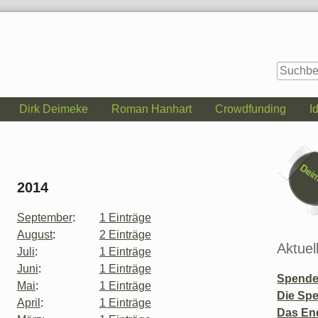
Dirk Deimeke
Roman Hanhart
Crowdfunding
I
Seitenle
2014
September
:
1 Einträge
August
:
2 Einträge
Aktuel
Juli
:
1 Einträge
Juni
:
1 Einträge
Spende 
Mai
:
1 Einträge
Die Sp
April
:
1 Einträge
Das En