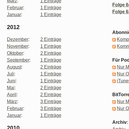
März
:
1 Einträge
Folge 6
Februar
:
1 Einträge
Folge 6
Januar
:
1 Einträge
2012
Abonni
Dezember
:
2 Einträge
Kompl
November
:
1 Einträge
Komm
Oktober
:
2 Einträge
September
:
1 Einträge
Für Pod
August
:
2 Einträge
Nur 
Juli
:
1 Einträge
Nur 
Juni
:
1 Einträge
iTune
Mai
:
2 Einträge
April
:
2 Einträge
BitTorr
März
:
3 Einträge
Nur 
Februar
:
3 Einträge
Nur 
Januar
:
1 Einträge
Archiv:
2010