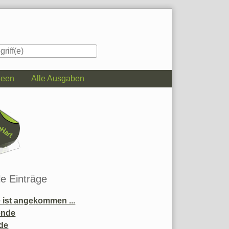
deen
Alle Ausgaben
iste
le Einträge
ist angekommen ...
ende
de