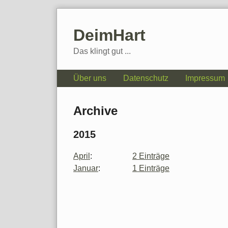
Skip
to
DeimHart
content
Das klingt gut ...
Navigation
Über uns
Datenschutz
Impressum
Archive
2015
April
:
2 Einträge
Januar
:
1 Einträge