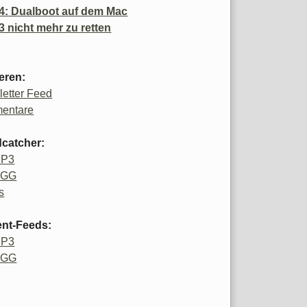
4: Dualboot auf dem Mac
3 nicht mehr zu retten
eren:
etter Feed
entare
catcher:
MP3
OGG
s
ent-Feeds:
MP3
OGG