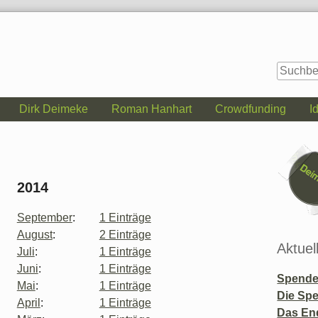
Dirk Deimeke
Roman Hanhart
Crowdfunding
I
Seitenle
2014
September
:
1 Einträge
August
:
2 Einträge
Aktuel
Juli
:
1 Einträge
Juni
:
1 Einträge
Spende 
Mai
:
1 Einträge
Die Sp
April
:
1 Einträge
Das En