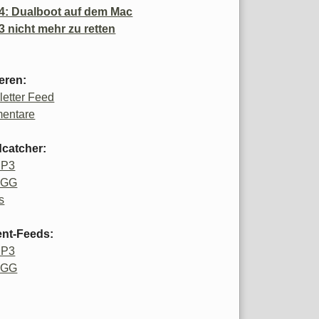
4: Dualboot auf dem Mac
3 nicht mehr zu retten
eren:
etter Feed
entare
catcher:
MP3
OGG
s
ent-Feeds:
MP3
OGG