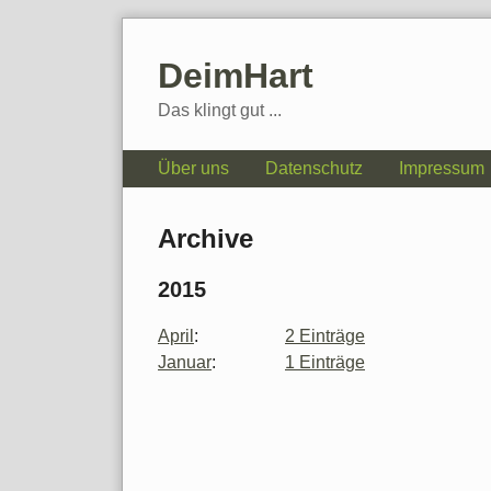
Skip
to
DeimHart
content
Das klingt gut ...
Navigation
Über uns
Datenschutz
Impressum
Archive
2015
April
:
2 Einträge
Januar
:
1 Einträge