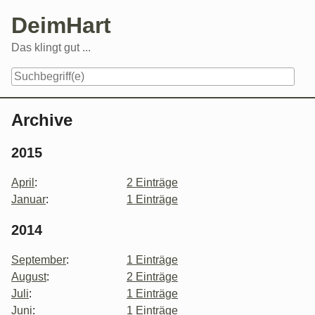
Skip
DeimHart
to
content
Das klingt gut ...
Navigation
Archive
2015
April
:
2 Einträge
Januar
:
1 Einträge
2014
September
:
1 Einträge
August
:
2 Einträge
Juli
:
1 Einträge
Juni
:
1 Einträge