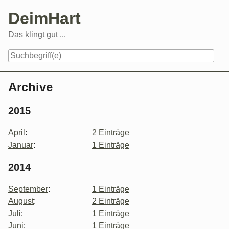
Skip
DeimHart
to
content
Das klingt gut ...
Navigation
Archive
2015
April
:
2 Einträge
Januar
:
1 Einträge
2014
September
:
1 Einträge
August
:
2 Einträge
Juli
:
1 Einträge
Juni
:
1 Einträge