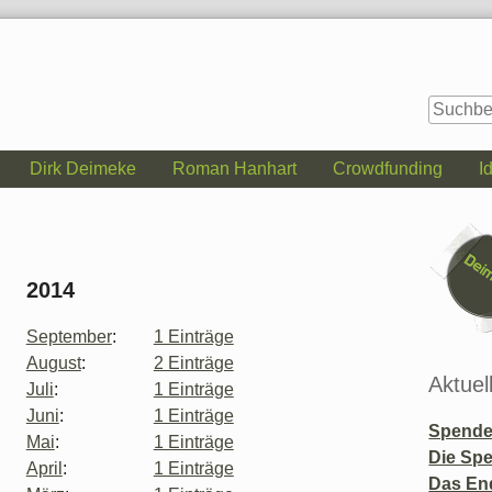
Dirk Deimeke
Roman Hanhart
Crowdfunding
I
Seitenle
2014
September
:
1 Einträge
August
:
2 Einträge
Aktuel
Juli
:
1 Einträge
Juni
:
1 Einträge
Spende 
Mai
:
1 Einträge
Die Sp
April
:
1 Einträge
Das En