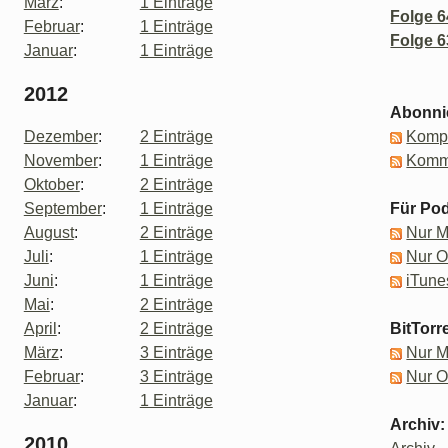
März
:
1 Einträge
Folge 6
Februar
:
1 Einträge
Folge 6
Januar
:
1 Einträge
2012
Abonni
Dezember
:
2 Einträge
Kompl
November
:
1 Einträge
Komm
Oktober
:
2 Einträge
September
:
1 Einträge
Für Pod
August
:
2 Einträge
Nur 
Juli
:
1 Einträge
Nur 
Juni
:
1 Einträge
iTune
Mai
:
2 Einträge
April
:
2 Einträge
BitTorr
März
:
3 Einträge
Nur 
Februar
:
3 Einträge
Nur 
Januar
:
1 Einträge
Archiv:
2010