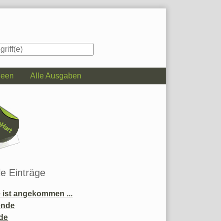
deen
Alle Ausgaben
iste
le Einträge
ist angekommen ...
ende
de