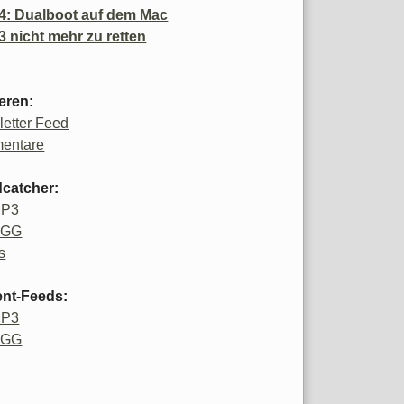
4: Dualboot auf dem Mac
3 nicht mehr zu retten
eren:
etter Feed
entare
catcher:
MP3
OGG
s
ent-Feeds:
MP3
OGG