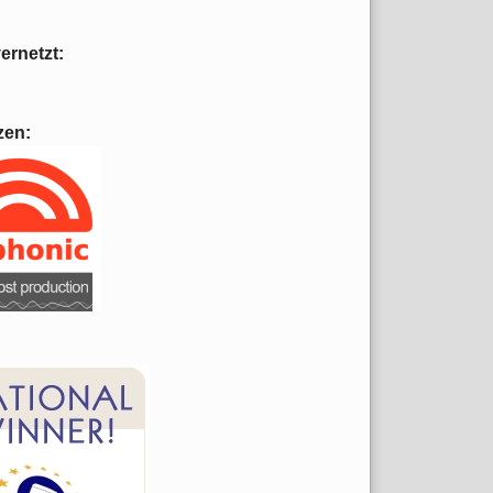
vernetzt:
zen: