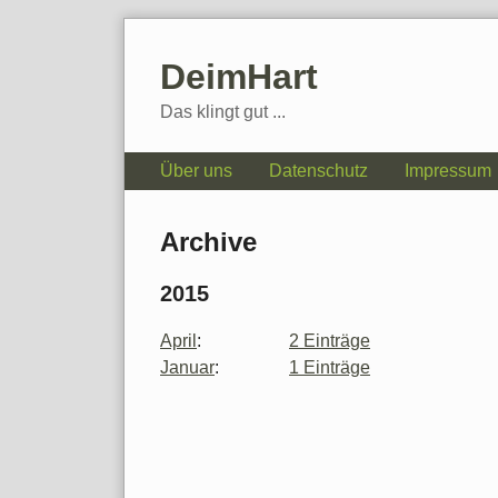
Skip
to
DeimHart
content
Das klingt gut ...
Navigation
Über uns
Datenschutz
Impressum
Archive
2015
April
:
2 Einträge
Januar
:
1 Einträge