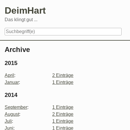
Skip
DeimHart
to
content
Das klingt gut ...
Navigation
Archive
2015
April
:
2 Einträge
Januar
:
1 Einträge
2014
September
:
1 Einträge
August
:
2 Einträge
Juli
:
1 Einträge
Juni
:
1 Einträge