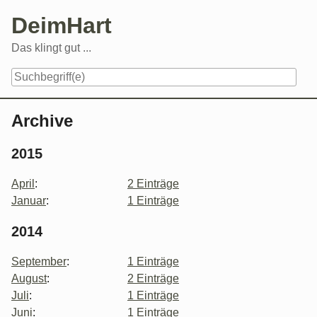
Skip
DeimHart
to
content
Das klingt gut ...
Navigation
Archive
2015
April
:
2 Einträge
Januar
:
1 Einträge
2014
September
:
1 Einträge
August
:
2 Einträge
Juli
:
1 Einträge
Juni
:
1 Einträge