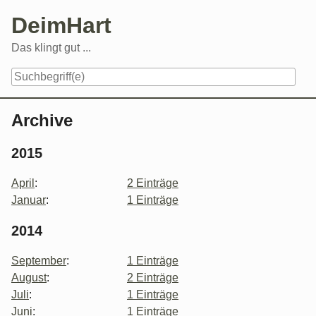
Skip
DeimHart
to
content
Das klingt gut ...
Navigation
Archive
2015
April
:
2 Einträge
Januar
:
1 Einträge
2014
September
:
1 Einträge
August
:
2 Einträge
Juli
:
1 Einträge
Juni
:
1 Einträge