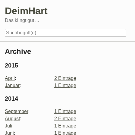
Skip
DeimHart
to
content
Das klingt gut ...
Navigation
Archive
2015
April
:
2 Einträge
Januar
:
1 Einträge
2014
September
:
1 Einträge
August
:
2 Einträge
Juli
:
1 Einträge
Juni
:
1 Einträge