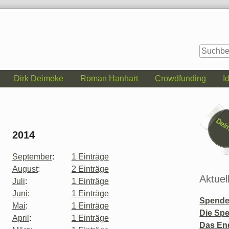
Dirk Deimeke
Roman Hanhart
Crowdfunding
I
Seitenle
2014
September
:
1 Einträge
August
:
2 Einträge
Aktuel
Juli
:
1 Einträge
Juni
:
1 Einträge
Spende 
Mai
:
1 Einträge
Die Sp
April
:
1 Einträge
Das En