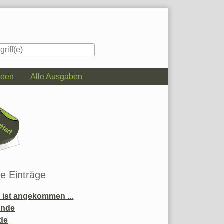
deen
Alle Ausgaben
iste
le Einträge
ist angekommen ...
ende
de