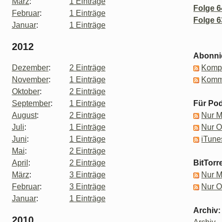
März
:
1 Einträge
Folge 6
Februar
:
1 Einträge
Folge 6
Januar
:
1 Einträge
2012
Abonni
Dezember
:
2 Einträge
Kompl
November
:
1 Einträge
Komm
Oktober
:
2 Einträge
September
:
1 Einträge
Für Pod
August
:
2 Einträge
Nur 
Juli
:
1 Einträge
Nur 
Juni
:
1 Einträge
iTune
Mai
:
2 Einträge
April
:
2 Einträge
BitTorr
März
:
3 Einträge
Nur 
Februar
:
3 Einträge
Nur 
Januar
:
1 Einträge
Archiv:
2010