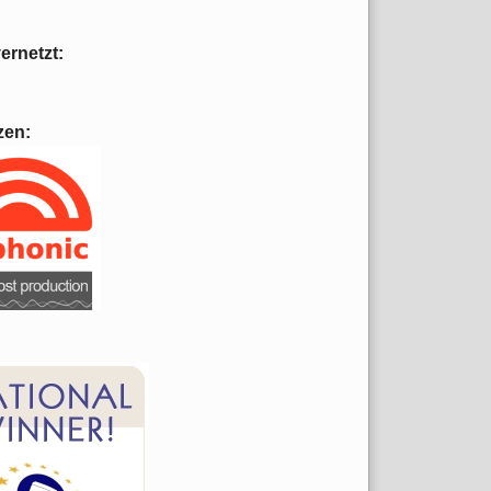
vernetzt:
zen: