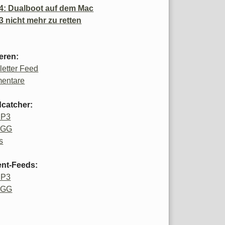
4: Dualboot auf dem Mac
3 nicht mehr zu retten
eren:
etter Feed
entare
catcher:
MP3
OGG
s
ent-Feeds:
MP3
OGG