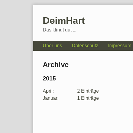
Skip
to
DeimHart
content
Das klingt gut ...
Navigation
Über uns
Datenschutz
Impressum
Archive
2015
April
:
2 Einträge
Januar
:
1 Einträge