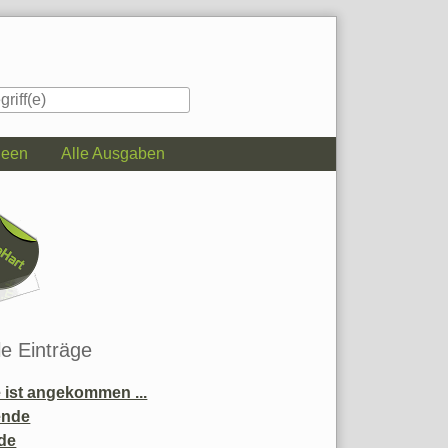
deen
Alle Ausgaben
iste
le Einträge
ist angekommen ...
ende
de