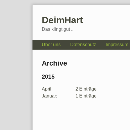
Skip
to
DeimHart
content
Das klingt gut ...
Navigation
Über uns
Datenschutz
Impressum
Archive
2015
April
:
2 Einträge
Januar
:
1 Einträge