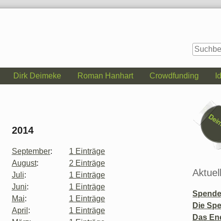
Dirk Deimeke
Roman Hanhart
Crowdfunding
I
Seitenle
2014
September
:
1 Einträge
August
:
2 Einträge
Aktuel
Juli
:
1 Einträge
Juni
:
1 Einträge
Spende 
Mai
:
1 Einträge
Die Sp
April
:
1 Einträge
Das En