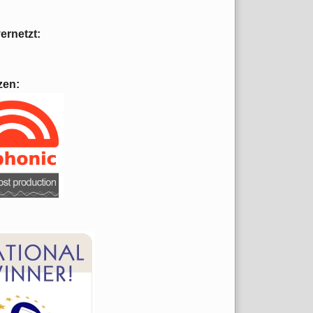
vernetzt:
zen: