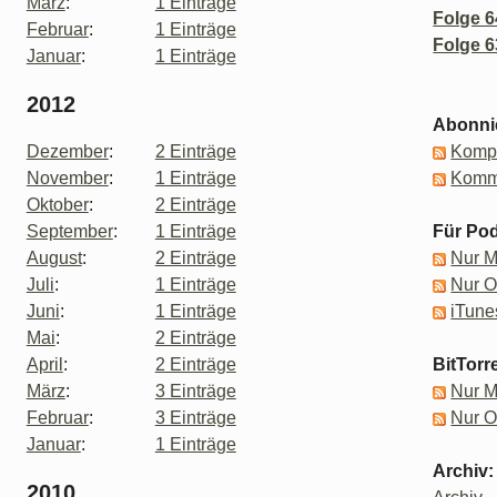
März
:
1 Einträge
Folge 6
Februar
:
1 Einträge
Folge 6
Januar
:
1 Einträge
2012
Abonni
Dezember
:
2 Einträge
Kompl
November
:
1 Einträge
Komm
Oktober
:
2 Einträge
September
:
1 Einträge
Für Pod
August
:
2 Einträge
Nur 
Juli
:
1 Einträge
Nur 
Juni
:
1 Einträge
iTune
Mai
:
2 Einträge
April
:
2 Einträge
BitTorr
März
:
3 Einträge
Nur 
Februar
:
3 Einträge
Nur 
Januar
:
1 Einträge
Archiv:
2010