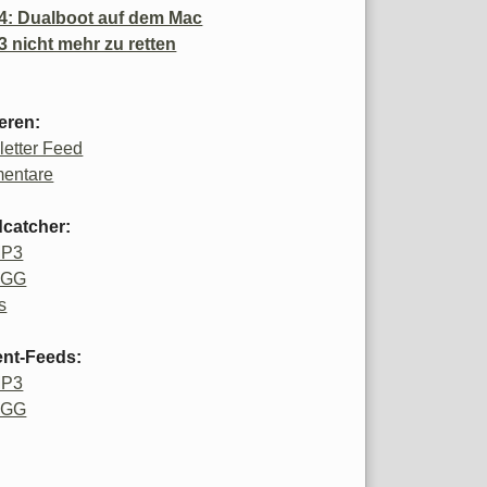
4: Dualboot auf dem Mac
3 nicht mehr zu retten
eren:
etter Feed
entare
catcher:
MP3
OGG
s
ent-Feeds:
MP3
OGG