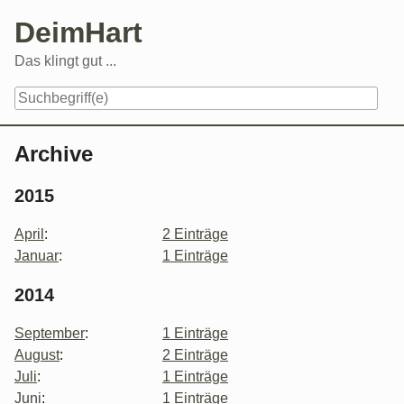
Skip
DeimHart
to
content
Das klingt gut ...
Navigation
Archive
2015
April
:
2 Einträge
Januar
:
1 Einträge
2014
September
:
1 Einträge
August
:
2 Einträge
Juli
:
1 Einträge
Juni
:
1 Einträge