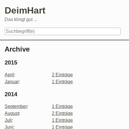
Skip
DeimHart
to
content
Das klingt gut ...
Navigation
Archive
2015
April
:
2 Einträge
Januar
:
1 Einträge
2014
September
:
1 Einträge
August
:
2 Einträge
Juli
:
1 Einträge
Juni
:
1 Einträge