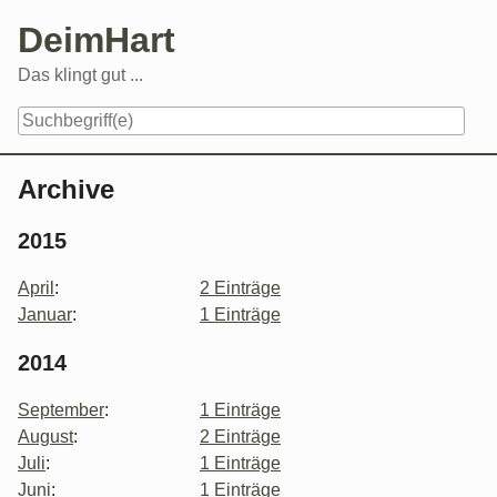
Skip
DeimHart
to
content
Das klingt gut ...
Navigation
Archive
2015
April
:
2 Einträge
Januar
:
1 Einträge
2014
September
:
1 Einträge
August
:
2 Einträge
Juli
:
1 Einträge
Juni
:
1 Einträge