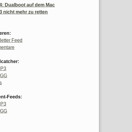
4: Dualboot auf dem Mac
3 nicht mehr zu retten
eren:
etter Feed
entare
catcher:
MP3
OGG
s
ent-Feeds:
MP3
OGG