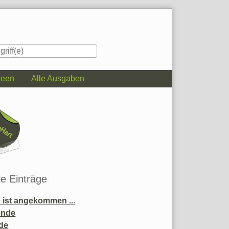
deen
Alle Ausgaben
iste
le Einträge
ist angekommen ...
ende
de