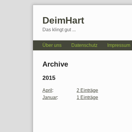
Skip
to
DeimHart
content
Das klingt gut ...
Navigation
Über uns
Datenschutz
Impressum
Archive
2015
April
:
2 Einträge
Januar
:
1 Einträge