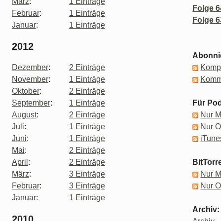
März
:
1 Einträge
Folge 6
Februar
:
1 Einträge
Folge 6
Januar
:
1 Einträge
2012
Abonni
Dezember
:
2 Einträge
Kompl
November
:
1 Einträge
Komm
Oktober
:
2 Einträge
September
:
1 Einträge
Für Pod
August
:
2 Einträge
Nur 
Juli
:
1 Einträge
Nur 
Juni
:
1 Einträge
iTune
Mai
:
2 Einträge
April
:
2 Einträge
BitTorr
März
:
3 Einträge
Nur 
Februar
:
3 Einträge
Nur 
Januar
:
1 Einträge
Archiv:
2010