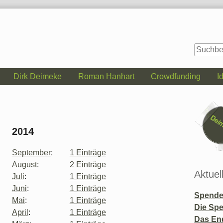
Dirk Deimeke
Roman Hanhart
Crowdfunding
I
Seitenle
2014
September
:
1 Einträge
August
:
2 Einträge
Aktuel
Juli
:
1 Einträge
Juni
:
1 Einträge
Spende 
Mai
:
1 Einträge
Die Sp
April
:
1 Einträge
Das En