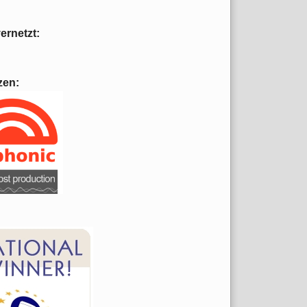
vernetzt:
zen: