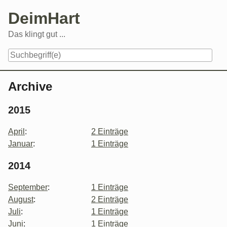
Skip
DeimHart
to
content
Das klingt gut ...
Navigation
Archive
2015
April
:
2 Einträge
Januar
:
1 Einträge
2014
September
:
1 Einträge
August
:
2 Einträge
Juli
:
1 Einträge
Juni
:
1 Einträge